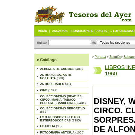
INICIO
|
USUARIOS
|
CONDICIONES
|
AYUDA
|
« EXPOSICIONE
Buscar
en
Portada
S
ección
Subsec
>
>
>
Catálogo
LIBROS IN
ALBUMES DE CROMOS
(480)
1960
ANTIGUAS CAJAS DE
HOJALATA
(800)
ANTIGUEDADES
(394)
CINE
(1392)
COLECCIONISMO (BEATLES,
DISNEY, 
CIRCO, MAGIA, TABACO,
PERFUME, BANDERINES)
(436)
CIRCO. C
COLECCIONISMO DEPORTIVO
(862)
ESTEREOSCOPIA - FOTOS
SORPRESA
ESTEREOSCOPICAS
(1385)
FILATELIA
(36)
DE ALFON
FOTOGRAFIA ANTIGUA
(1055)