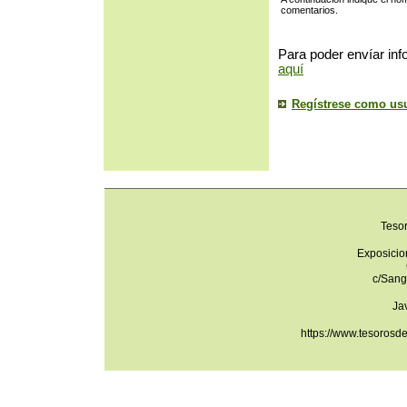
comentarios.
Para poder envíar inf
aquí
Regístrese como us
Teso
Exposicio
c/Sang
Ja
https://www.tesorosd