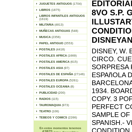
EDITORIA
JUGUETES ANTIGUOS
(1704)
LIBROS
(1875)
8VO S.P.
LIBROS INFANTILES ANTIGUOS
(1619)
ILLUSTAR
MILITARIA
(4813)
CONDITIO
MUÑECAS ANTIGUAS
(548)
MUSICA
(2356)
DISNEYAN
PAPEL ANTIGUO
(3553)
DISNEY, W. 
POSTALES
(4418)
POSTALES AFRICA
(1669)
CIRCO. CUE
POSTALES AMERICA
(615)
SORPRESA P
POSTALES ASIA
(97)
ESPAñOLA D
POSTALES DE ESPAÑA
(27146)
POSTALES EUROPA
(5261)
BARCELONA,
POSTALES OCEANIA
(8)
1934. BOAR
PUBLICIDAD
(200)
COPY. 3 PO
RADIOS
(115)
PERFECT CO
TAUROMAQUIA
(973)
TEATRO
(106)
SAMPLE OF 
TEBEOS Y COMICS
(2266)
SPANISH.- 
En estos momentos tenemos
CONDITION
63571