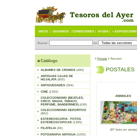
INICIO
|
USUARIOS
|
CONDICIONES
|
AYUDA
|
« EXPOSICIONE
Buscar
en
Seccion
>
Portada
>
Catálogo
POSTALES
ALBUMES DE CROMOS
(480)
ANTIGUAS CAJAS DE
HOJALATA
(800)
ANTIGUEDADES
(394)
CINE
(1392)
ANIMALES
COLECCIONISMO (BEATLES,
CIRCO, MAGIA, TABACO,
PERFUME, BANDERINES)
(436)
COLECCIONISMO DEPORTIVO
(862)
ESTEREOSCOPIA - FOTOS
ESTEREOSCOPICAS
(1385)
FILATELIA
(36)
(97 lotes en venta)
FOTOGRAFIA ANTIGUA
(1055)