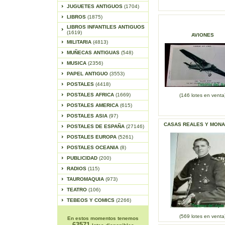
JUGUETES ANTIGUOS
(1704)
LIBROS
(1875)
LIBROS INFANTILES ANTIGUOS
(1619)
AVIONES
MILITARIA
(4813)
MUÑECAS ANTIGUAS
(548)
MUSICA
(2356)
PAPEL ANTIGUO
(3553)
POSTALES
(4418)
POSTALES AFRICA
(1669)
(146 lotes en venta
POSTALES AMERICA
(615)
POSTALES ASIA
(97)
CASAS REALES Y MONA
POSTALES DE ESPAÑA
(27146)
POSTALES EUROPA
(5261)
POSTALES OCEANIA
(8)
PUBLICIDAD
(200)
RADIOS
(115)
TAUROMAQUIA
(973)
TEATRO
(106)
TEBEOS Y COMICS
(2266)
(569 lotes en venta
En estos momentos tenemos
63571