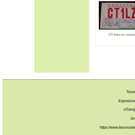
(75 lotes en venta)
Teso
Exposicio
c/Sang
Ja
https://www.tesorosd