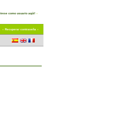
trese como usuario aqúi!
a
Recuperar contraseña