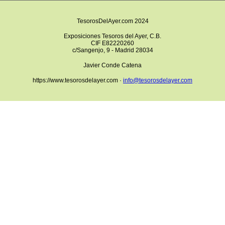
TesorosDelAyer.com 2024
Exposiciones Tesoros del Ayer, C.B.
CIF E82220260
c/Sangenjo, 9 - Madrid 28034
Javier Conde Catena
https://www.tesorosdelayer.com ·
info@tesorosdelayer.com