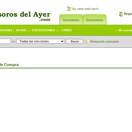
Su carro está vacío
Regís
ICIONES
|
AYUDA
|
« EXPOSICIONES »
|
CARRO
Mi cuent
en
Búsqueda avanzada
de Compra