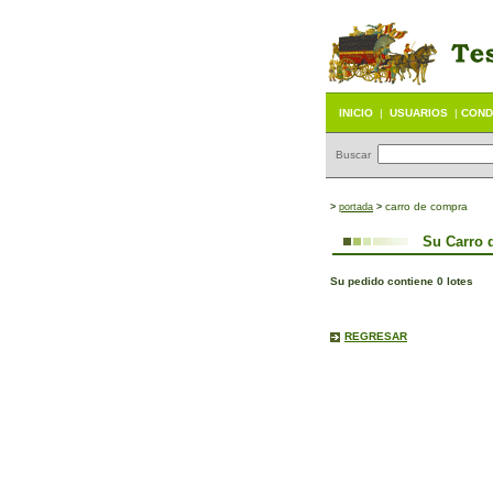
INICIO
|
USUARIOS
|
COND
Buscar
carro de compra
>
portada
>
Su Carro 
Su pedido contiene 0 lotes
REGRESAR