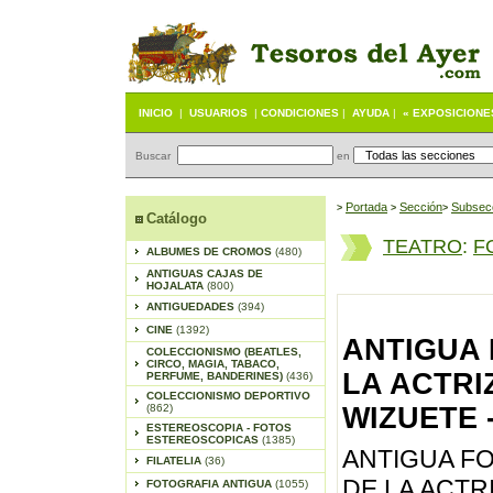
INICIO
|
USUARIOS
|
CONDICIONES
|
AYUDA
|
« EXPOSICIONE
Buscar
en
Portada
S
ección
Subsec
>
>
>
Catálogo
TEATRO
:
F
ALBUMES DE CROMOS
(480)
ANTIGUAS CAJAS DE
HOJALATA
(800)
ANTIGUEDADES
(394)
CINE
(1392)
ANTIGUA 
COLECCIONISMO (BEATLES,
CIRCO, MAGIA, TABACO,
LA ACTRI
PERFUME, BANDERINES)
(436)
COLECCIONISMO DEPORTIVO
(862)
WIZUETE -
ESTEREOSCOPIA - FOTOS
ESTEREOSCOPICAS
(1385)
ANTIGUA F
FILATELIA
(36)
DE LA ACTRI
FOTOGRAFIA ANTIGUA
(1055)