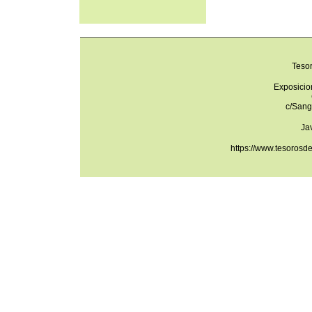
Teso
Exposicio
c/Sang
Ja
https://www.tesorosd