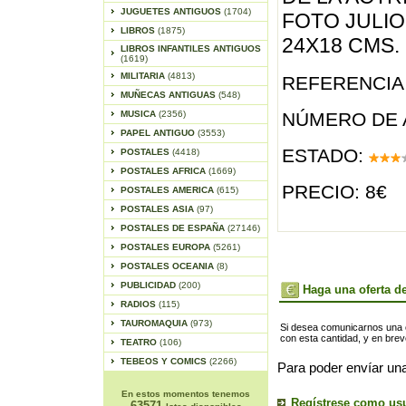
JUGUETES ANTIGUOS
(1704)
FOTO JULIO
LIBROS
(1875)
24X18 CMS.
LIBROS INFANTILES ANTIGUOS
(1619)
MILITARIA
(4813)
REFERENCIA 
MUÑECAS ANTIGUAS
(548)
MUSICA
(2356)
NÚMERO DE 
PAPEL ANTIGUO
(3553)
ESTADO:
POSTALES
(4418)
POSTALES AFRICA
(1669)
PRECIO: 8€
POSTALES AMERICA
(615)
POSTALES ASIA
(97)
POSTALES DE ESPAÑA
(27146)
POSTALES EUROPA
(5261)
POSTALES OCEANIA
(8)
PUBLICIDAD
(200)
Haga una oferta de
RADIOS
(115)
TAUROMAQUIA
(973)
Si desea comunicarnos una of
con esta cantidad, y en bre
TEATRO
(106)
TEBEOS Y COMICS
(2266)
Para poder envíar una
En estos momentos tenemos
Regístrese como us
63571