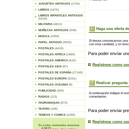
JUGUETES ANTIGUOS
(1704)
LIBROS
(1875)
LIBROS INFANTILES ANTIGUOS
(1619)
MILITARIA
(4813)
Haga una oferta de
MUÑECAS ANTIGUAS
(548)
MUSICA
(2356)
Si desea comunicarnos una of
PAPEL ANTIGUO
(3553)
con esta cantidad, y en bre
POSTALES
(4418)
Para poder envíar una
POSTALES AFRICA
(1669)
POSTALES AMERICA
(615)
Regístrese como us
POSTALES ASIA
(97)
POSTALES DE ESPAÑA
(27146)
POSTALES EUROPA
(5261)
Realizar pregunta
POSTALES OCEANIA
(8)
PUBLICIDAD
(200)
A continuación indique el no
comentarios.
RADIOS
(115)
TAUROMAQUIA
(973)
TEATRO
(106)
Para poder envíar pre
TEBEOS Y COMICS
(2266)
Regístrese como us
En estos momentos tenemos
63571