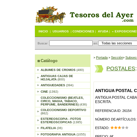
INICIO
|
USUARIOS
|
CONDICIONES
|
AYUDA
|
« EXPOSICIONE
Buscar
en
Portada
S
ección
Subsec
>
>
>
Catálogo
POSTALES
ALBUMES DE CROMOS
(480)
ANTIGUAS CAJAS DE
HOJALATA
(800)
ANTIGUEDADES
(394)
ANTIGUA POSTAL C
CINE
(1392)
ANTIGUA POSTAL CABAL
COLECCIONISMO (BEATLES,
CIRCO, MAGIA, TABACO,
ESCRITA.
PERFUME, BANDERINES)
(436)
COLECCIONISMO DEPORTIVO
REFERENCIA ID: 26154
(862)
ESTEREOSCOPIA - FOTOS
NÚMERO DE ARTÍCULOS:
ESTEREOSCOPICAS
(1385)
ESTADO:
FILATELIA
(36)
FOTOGRAFIA ANTIGUA
(1055)
PRECIO: 6€