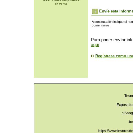
lotes disponibles
en venta
Envíe esta inform
A continuación indique el no
comentarios.
Para poder envíar inf
aquí
Regístrese como us
Teso
Exposicio
c/Sang
Ja
https://www.tesorosd