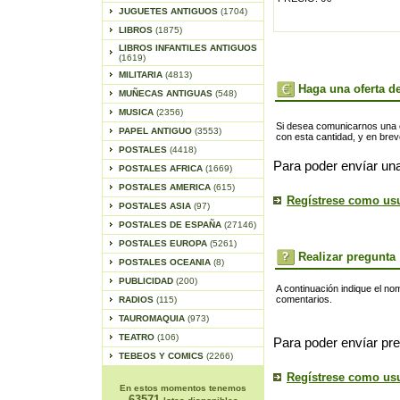
JUGUETES ANTIGUOS
(1704)
LIBROS
(1875)
LIBROS INFANTILES ANTIGUOS
(1619)
MILITARIA
(4813)
Haga una oferta de
MUÑECAS ANTIGUAS
(548)
MUSICA
(2356)
Si desea comunicarnos una of
PAPEL ANTIGUO
(3553)
con esta cantidad, y en bre
POSTALES
(4418)
Para poder envíar una
POSTALES AFRICA
(1669)
POSTALES AMERICA
(615)
Regístrese como us
POSTALES ASIA
(97)
POSTALES DE ESPAÑA
(27146)
POSTALES EUROPA
(5261)
Realizar pregunta
POSTALES OCEANIA
(8)
PUBLICIDAD
(200)
A continuación indique el no
comentarios.
RADIOS
(115)
TAUROMAQUIA
(973)
TEATRO
(106)
Para poder envíar pre
TEBEOS Y COMICS
(2266)
Regístrese como us
En estos momentos tenemos
63571