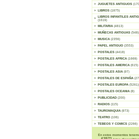
JUGUETES ANTIGUOS
(17
LIBROS
(1875)
LIBROS INFANTILES ANTI
(1619)
MILITARIA
(4813)
MUÑECAS ANTIGUAS
(548)
MUSICA
(2356)
PAPEL ANTIGUO
(3553)
POSTALES
(4418)
POSTALES AFRICA
(1669)
POSTALES AMERICA
(615)
POSTALES ASIA
(97)
POSTALES DE ESPAÑA
(27
POSTALES EUROPA
(5261)
POSTALES OCEANIA
(8)
PUBLICIDAD
(200)
RADIOS
(115)
TAUROMAQUIA
(973)
TEATRO
(106)
TEBEOS Y COMICS
(2266)
En estos momentos tenem
63571