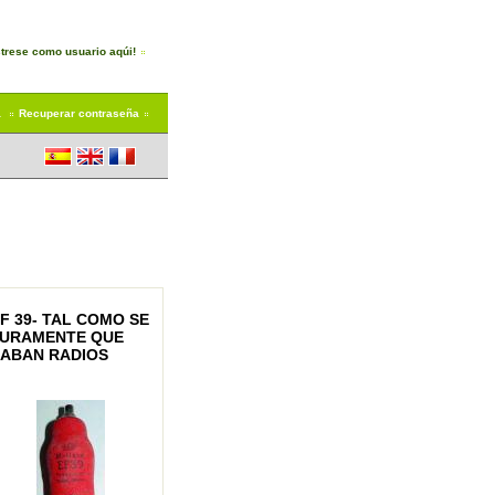
trese como usuario aqúi!
a
Recuperar contraseña
F 39- TAL COMO SE
GURAMENTE QUE
LABAN RADIOS