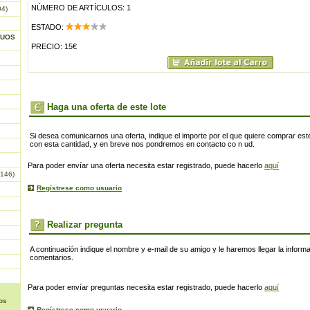
NÚMERO DE ARTÍCULOS: 1
04)
ESTADO:
GUOS
PRECIO: 15€
Haga una oferta de este lote
Si desea comunicarnos una oferta, indique el importe por el que quiere comprar este
con esta cantidad, y en breve nos pondremos en contacto co n ud.
Para poder envíar una oferta necesita estar registrado, puede hacerlo
aquí
146)
Regístrese como usuario
Realizar pregunta
A continuación indique el nombre y e-mail de su amigo y le haremos llegar la inform
comentarios.
Para poder envíar preguntas necesita estar registrado, puede hacerlo
aquí
os
Regístrese como usuario