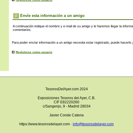
s
Envíe esta información a un amigo
A continuación indique el nombre y e-mail de su amigo y le haremos llegar la inform
comentarios.
Para poder envíar información a un amigo necesita estar registrado, puede hacerlo
Regístrese como usuario
TesorosDelAyer.com 2024
Exposiciones Tesoros del Ayer, C.B.
CIF E82220260
c/Sangenjo, 9 - Madrid 28034
Javier Conde Catena
https://www.tesorosdelayer.com ·
info@tesorosdelayer.com