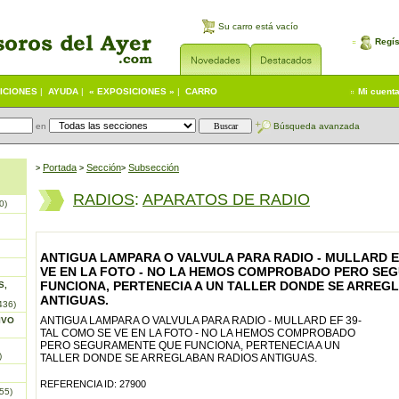
Su carro está vacío
Regís
ICIONES
|
AYUDA
|
« EXPOSICIONES »
|
CARRO
Mi cuent
en
Búsqueda avanzada
Portada
S
ección
Subsección
>
>
>
RADIOS
:
APARATOS DE RADIO
0)
ANTIGUA LAMPARA O VALVULA PARA RADIO - MULLARD E
VE EN LA FOTO - NO LA HEMOS COMPROBADO PERO SE
FUNCIONA, PERTENECIA A UN TALLER DONDE SE ARREG
S,
ANTIGUAS.
436)
ANTIGUA LAMPARA O VALVULA PARA RADIO - MULLARD EF 39-
IVO
TAL COMO SE VE EN LA FOTO - NO LA HEMOS COMPROBADO
PERO SEGURAMENTE QUE FUNCIONA, PERTENECIA A UN
)
TALLER DONDE SE ARREGLABAN RADIOS ANTIGUAS.
REFERENCIA ID: 27900
55)