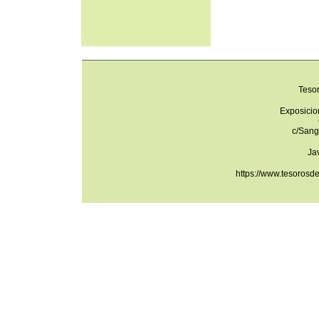
Teso
Exposicio
c/Sang
Ja
https://www.tesorosd