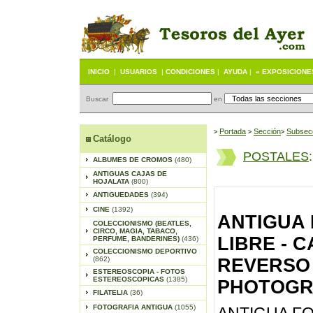
INICIO
|
USUARIOS
|
CONDICIONES
|
AYUDA
|
« EXPOSICIONE
Buscar
en
Portada
S
ección
Subsec
>
>
>
Catálogo
POSTALES
ALBUMES DE CROMOS
(480)
ANTIGUAS CAJAS DE
HOJALATA
(800)
ANTIGUEDADES
(394)
CINE
(1392)
ANTIGUA
COLECCIONISMO (BEATLES,
CIRCO, MAGIA, TABACO,
LIBRE - C
PERFUME, BANDERINES)
(436)
COLECCIONISMO DEPORTIVO
(862)
REVERSO
ESTEREOSCOPIA - FOTOS
ESTEREOSCOPICAS
(1385)
PHOTOGRA
FILATELIA
(36)
FOTOGRAFIA ANTIGUA
(1055)