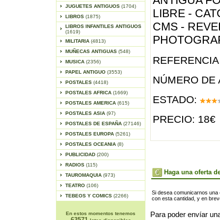
ANTIGUA F
JUGUETES ANTIGUOS
(1704)
LIBRE - CAT
LIBROS
(1875)
CMS - REV
LIBROS INFANTILES ANTIGUOS
(1619)
PHOTOGRAP
MILITARIA
(4813)
MUÑECAS ANTIGUAS
(548)
REFERENCIA 
MUSICA
(2356)
PAPEL ANTIGUO
(3553)
NÚMERO DE 
POSTALES
(4418)
POSTALES AFRICA
(1669)
ESTADO:
POSTALES AMERICA
(615)
POSTALES ASIA
(97)
PRECIO: 18€
POSTALES DE ESPAÑA
(27146)
POSTALES EUROPA
(5261)
POSTALES OCEANIA
(8)
PUBLICIDAD
(200)
RADIOS
(115)
Haga una oferta de
TAUROMAQUIA
(973)
TEATRO
(106)
Si desea comunicarnos una of
TEBEOS Y COMICS
(2266)
con esta cantidad, y en bre
En estos momentos tenemos
Para poder envíar una
63571