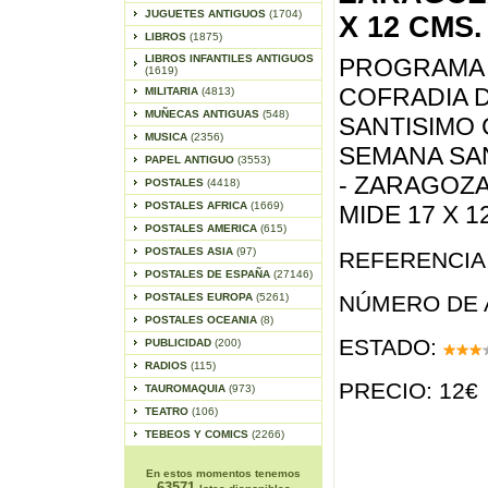
JUGUETES ANTIGUOS
(1704)
X 12 CMS.
LIBROS
(1875)
LIBROS INFANTILES ANTIGUOS
PROGRAMA 
(1619)
COFRADIA D
MILITARIA
(4813)
MUÑECAS ANTIGUAS
(548)
SANTISIMO 
MUSICA
(2356)
SEMANA SA
PAPEL ANTIGUO
(3553)
- ZARAGOZA 
POSTALES
(4418)
POSTALES AFRICA
(1669)
MIDE 17 X 1
POSTALES AMERICA
(615)
POSTALES ASIA
(97)
REFERENCIA 
POSTALES DE ESPAÑA
(27146)
POSTALES EUROPA
(5261)
NÚMERO DE 
POSTALES OCEANIA
(8)
ESTADO:
PUBLICIDAD
(200)
RADIOS
(115)
PRECIO: 12€
TAUROMAQUIA
(973)
TEATRO
(106)
TEBEOS Y COMICS
(2266)
En estos momentos tenemos
63571