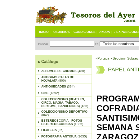
INICIO
|
USUARIOS
|
CONDICIONES
|
AYUDA
|
« EXPOSICIONE
Buscar
en
Portada
S
ección
Subsec
>
>
>
Catálogo
PAPEL ANT
ALBUMES DE CROMOS
(480)
ANTIGUAS CAJAS DE
HOJALATA
(800)
ANTIGUEDADES
(394)
CINE
(1392)
PROGRAM
COLECCIONISMO (BEATLES,
CIRCO, MAGIA, TABACO,
COFRADIA
PERFUME, BANDERINES)
(436)
COLECCIONISMO DEPORTIVO
(862)
SANTISIM
ESTEREOSCOPIA - FOTOS
ESTEREOSCOPICAS
(1385)
SEMANA S
FILATELIA
(36)
ZARAGOZA
FOTOGRAFIA ANTIGUA
(1055)