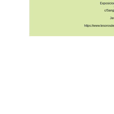
Exposicio
c/Sang
Ja
https://www.tesorosd