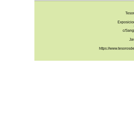
Teso
Exposicio
c/Sang
Ja
https://www.tesorosd