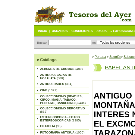
INICIO
|
USUARIOS
|
CONDICIONES
|
AYUDA
|
« EXPOSICIONE
Buscar
en
Portada
S
ección
Subsec
>
>
>
Catálogo
PAPEL ANT
ALBUMES DE CROMOS
(480)
ANTIGUAS CAJAS DE
HOJALATA
(800)
ANTIGUEDADES
(394)
CINE
(1392)
ANTIGUO
COLECCIONISMO (BEATLES,
CIRCO, MAGIA, TABACO,
MONTAÑA 
PERFUME, BANDERINES)
(436)
COLECCIONISMO DEPORTIVO
(862)
INTERES 
ESTEREOSCOPIA - FOTOS
ESTEREOSCOPICAS
(1385)
EL EXCMO
FILATELIA
(36)
TARAZONA
FOTOGRAFIA ANTIGUA
(1055)