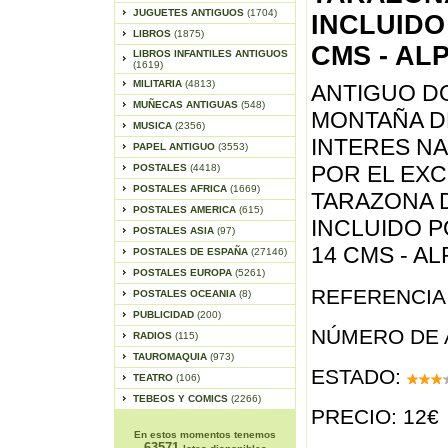
JUGUETES ANTIGUOS
(1704)
INCLUIDO 
LIBROS
(1875)
CMS - AL
LIBROS INFANTILES ANTIGUOS
(1619)
MILITARIA
(4813)
ANTIGUO D
MUÑECAS ANTIGUAS
(548)
MONTAÑA DE
MUSICA
(2356)
INTERES NA
PAPEL ANTIGUO
(3553)
POR EL EX
POSTALES
(4418)
POSTALES AFRICA
(1669)
TARAZONA D
POSTALES AMERICA
(615)
INCLUIDO P
POSTALES ASIA
(97)
14 CMS - AL
POSTALES DE ESPAÑA
(27146)
POSTALES EUROPA
(5261)
REFERENCIA 
POSTALES OCEANIA
(8)
PUBLICIDAD
(200)
NÚMERO DE 
RADIOS
(115)
TAUROMAQUIA
(973)
ESTADO:
TEATRO
(106)
TEBEOS Y COMICS
(2266)
PRECIO: 12€
En estos momentos tenemos
63571