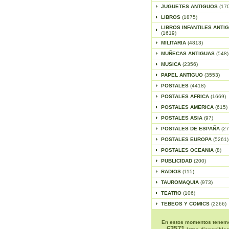
JUGUETES ANTIGUOS
(17
LIBROS
(1875)
LIBROS INFANTILES ANTI
(1619)
MILITARIA
(4813)
MUÑECAS ANTIGUAS
(548)
MUSICA
(2356)
PAPEL ANTIGUO
(3553)
POSTALES
(4418)
POSTALES AFRICA
(1669)
POSTALES AMERICA
(615)
POSTALES ASIA
(97)
POSTALES DE ESPAÑA
(27
POSTALES EUROPA
(5261)
POSTALES OCEANIA
(8)
PUBLICIDAD
(200)
RADIOS
(115)
TAUROMAQUIA
(973)
TEATRO
(106)
TEBEOS Y COMICS
(2266)
En estos momentos tenem
63571