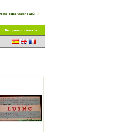
trese como usuario aqúi!
a
Recuperar contraseña