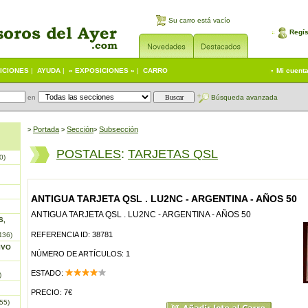
Su carro está vacío
Regís
ICIONES
|
AYUDA
|
« EXPOSICIONES »
|
CARRO
Mi cuent
en
Búsqueda avanzada
Portada
S
ección
Subsección
>
>
>
POSTALES
:
TARJETAS QSL
0)
ANTIGUA TARJETA QSL . LU2NC - ARGENTINA - AÑOS 50
ANTIGUA TARJETA QSL . LU2NC - ARGENTINA - AÑOS 50
S,
REFERENCIA ID: 38781
436)
IVO
NÚMERO DE ARTÍCULOS: 1
ESTADO:
)
PRECIO: 7€
55)