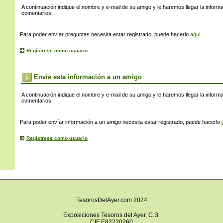
s
A continuación indique el nombre y e-mail de su amigo y le haremos llegar la inform
comentarios.
Para poder envíar preguntas necesita estar registrado, puede hacerlo
aquí
Regístrese como usuario
Envíe esta información a un amigo
A continuación indique el nombre y e-mail de su amigo y le haremos llegar la inform
comentarios.
Para poder envíar información a un amigo necesita estar registrado, puede hacerlo
Regístrese como usuario
TesorosDelAyer.com 2024
Exposiciones Tesoros del Ayer, C.B.
CIF E82220260