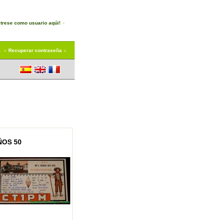
trese como usuario aqúi!
a
Recuperar contraseña
ÑOS 50