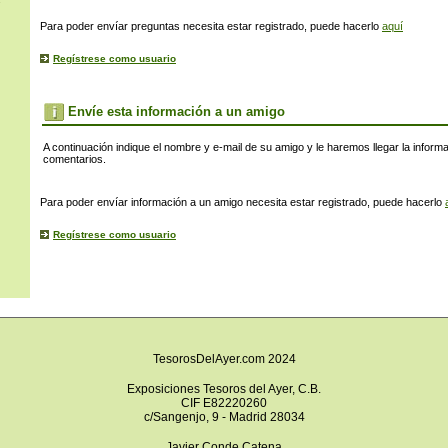
s
Para poder envíar preguntas necesita estar registrado, puede hacerlo
aquí
Regístrese como usuario
Envíe esta información a un amigo
A continuación indique el nombre y e-mail de su amigo y le haremos llegar la inform
comentarios.
Para poder envíar información a un amigo necesita estar registrado, puede hacerlo
Regístrese como usuario
TesorosDelAyer.com 2024
Exposiciones Tesoros del Ayer, C.B.
CIF E82220260
c/Sangenjo, 9 - Madrid 28034
Javier Conde Catena