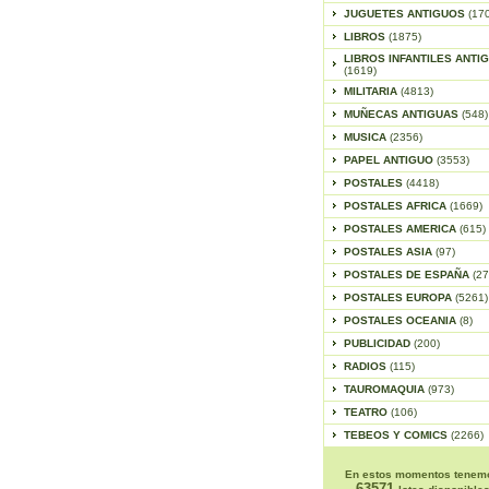
JUGUETES ANTIGUOS
(17
LIBROS
(1875)
LIBROS INFANTILES ANTI
(1619)
MILITARIA
(4813)
MUÑECAS ANTIGUAS
(548)
MUSICA
(2356)
PAPEL ANTIGUO
(3553)
POSTALES
(4418)
POSTALES AFRICA
(1669)
POSTALES AMERICA
(615)
POSTALES ASIA
(97)
POSTALES DE ESPAÑA
(27
POSTALES EUROPA
(5261)
POSTALES OCEANIA
(8)
PUBLICIDAD
(200)
RADIOS
(115)
TAUROMAQUIA
(973)
TEATRO
(106)
TEBEOS Y COMICS
(2266)
En estos momentos tenem
63571