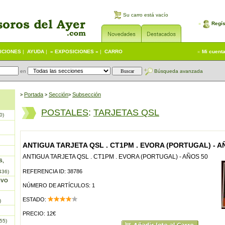
Su carro está vacío
Regís
ICIONES
|
AYUDA
|
« EXPOSICIONES »
|
CARRO
Mi cuent
en
Búsqueda avanzada
Portada
S
ección
Subsección
>
>
>
POSTALES
:
TARJETAS QSL
0)
ANTIGUA TARJETA QSL . CT1PM . EVORA (PORTUGAL) - A
ANTIGUA TARJETA QSL . CT1PM . EVORA (PORTUGAL) - AÑOS 50
S,
REFERENCIA ID: 38786
436)
IVO
NÚMERO DE ARTÍCULOS: 1
ESTADO:
)
PRECIO: 12€
55)