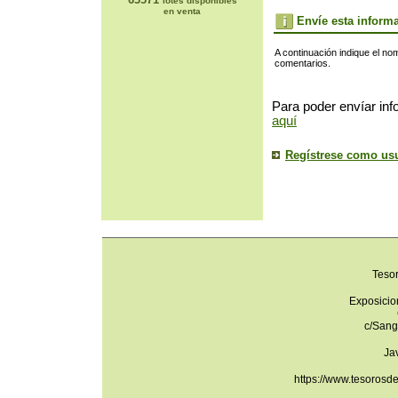
lotes disponibles
en venta
Envíe esta inform
A continuación indique el no
comentarios.
Para poder envíar inf
aquí
Regístrese como us
Teso
Exposicio
c/Sang
Ja
https://www.tesorosd