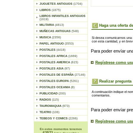
JUGUETES ANTIGUOS
(1704)
LIBROS
(1875)
LIBROS INFANTILES ANTIGUOS
(1619)
MILITARIA
(4813)
Haga una oferta de
MUÑECAS ANTIGUAS
(548)
MUSICA
(2356)
Si desea comunicarnos una of
con esta cantidad, y en bre
PAPEL ANTIGUO
(3553)
POSTALES
(4418)
Para poder envíar una
POSTALES AFRICA
(1669)
Regístrese como us
POSTALES AMERICA
(615)
POSTALES ASIA
(97)
POSTALES DE ESPAÑA
(27146)
Realizar pregunta
POSTALES EUROPA
(5261)
POSTALES OCEANIA
(8)
A continuación indique el no
PUBLICIDAD
(200)
comentarios.
RADIOS
(115)
TAUROMAQUIA
(973)
Para poder envíar pre
TEATRO
(106)
TEBEOS Y COMICS
(2266)
Regístrese como us
En estos momentos tenemos
63571