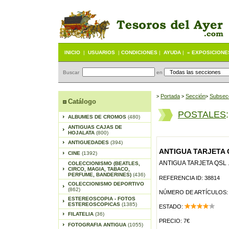
INICIO
|
USUARIOS
|
CONDICIONES
|
AYUDA
|
« EXPOSICIONE
Buscar
en
Portada
S
ección
Subsec
>
>
>
Catálogo
POSTALES
ALBUMES DE CROMOS
(480)
ANTIGUAS CAJAS DE
HOJALATA
(800)
ANTIGUEDADES
(394)
ANTIGUA TARJETA Q
CINE
(1392)
ANTIGUA TARJETA QSL 
COLECCIONISMO (BEATLES,
CIRCO, MAGIA, TABACO,
PERFUME, BANDERINES)
(436)
REFERENCIA ID: 38814
COLECCIONISMO DEPORTIVO
(862)
NÚMERO DE ARTÍCULOS:
ESTEREOSCOPIA - FOTOS
ESTEREOSCOPICAS
(1385)
ESTADO:
FILATELIA
(36)
PRECIO: 7€
FOTOGRAFIA ANTIGUA
(1055)