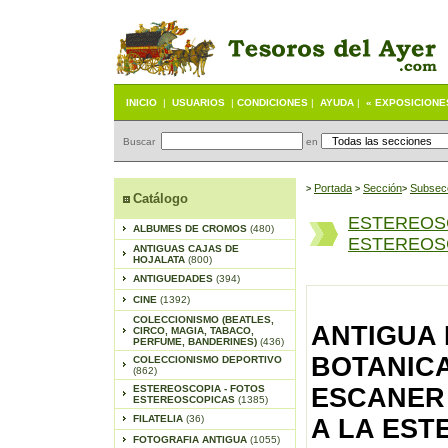
INICIO
|
USUARIOS
|
CONDICIONES
|
AYUDA
|
« EXPOSICIONE
Buscar
en
Portada
S
ección
Subsec
>
>
>
Catálogo
ESTEREOS
ALBUMES DE CROMOS
(480)
ESTEREOSC
ANTIGUAS CAJAS DE
HOJALATA
(800)
ANTIGUEDADES
(394)
CINE
(1392)
COLECCIONISMO (BEATLES,
ANTIGUA
CIRCO, MAGIA, TABACO,
PERFUME, BANDERINES)
(436)
BOTANICA 
COLECCIONISMO DEPORTIVO
(862)
ESTEREOSCOPIA - FOTOS
ESCANER
ESTEREOSCOPICAS
(1385)
FILATELIA
(36)
A LA EST
FOTOGRAFIA ANTIGUA
(1055)