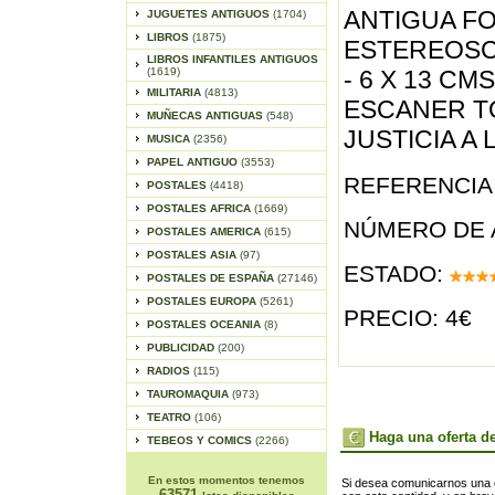
ANTIGUA F
JUGUETES ANTIGUOS
(1704)
LIBROS
(1875)
ESTEREOSC
LIBROS INFANTILES ANTIGUOS
(1619)
- 6 X 13 CMS
MILITARIA
(4813)
ESCANER T
MUÑECAS ANTIGUAS
(548)
JUSTICIA A
MUSICA
(2356)
PAPEL ANTIGUO
(3553)
REFERENCIA 
POSTALES
(4418)
POSTALES AFRICA
(1669)
NÚMERO DE 
POSTALES AMERICA
(615)
POSTALES ASIA
(97)
ESTADO:
POSTALES DE ESPAÑA
(27146)
POSTALES EUROPA
(5261)
PRECIO: 4€
POSTALES OCEANIA
(8)
PUBLICIDAD
(200)
RADIOS
(115)
TAUROMAQUIA
(973)
TEATRO
(106)
Haga una oferta de
TEBEOS Y COMICS
(2266)
En estos momentos tenemos
Si desea comunicarnos una of
63571