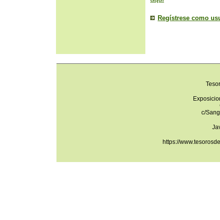
Regístrese como us
Teso
Exposicio
c/Sang
Ja
https://www.tesorosd