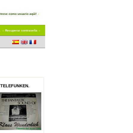
trese como usuario aqúi!
a
Recuperar contraseña
 TELEFUNKEN.