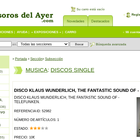
Su carro está vacío
Regís
ICIONES
|
AYUDA
|
« EXPOSICIONES »
|
CARRO
Mi cuent
en
Búsqueda avanzada
Portada
S
ección
Subsección
>
>
>
MUSICA
:
DISCOS SINGLE
0)
DISCO KLAUS WUNDERLICH, THE FANTASTIC SOUND OF -
DISCO KLAUS WUNDERLICH, THE FANTASTIC SOUND OF -
S,
TELEFUNKEN.
436)
REFERENCIA ID: 52982
IVO
NÚMERO DE ARTÍCULOS: 1
)
ESTADO:
PRECIO: 10€
55)