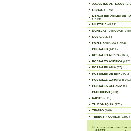
JUGUETES ANTIGUOS
(17
LIBROS
(1875)
LIBROS INFANTILES ANTI
(1619)
MILITARIA
(4813)
MUÑECAS ANTIGUAS
(548)
MUSICA
(2356)
PAPEL ANTIGUO
(3553)
POSTALES
(4418)
POSTALES AFRICA
(1669)
POSTALES AMERICA
(615)
POSTALES ASIA
(97)
POSTALES DE ESPAÑA
(27
POSTALES EUROPA
(5261)
POSTALES OCEANIA
(8)
PUBLICIDAD
(200)
RADIOS
(115)
TAUROMAQUIA
(973)
TEATRO
(106)
TEBEOS Y COMICS
(2266)
En estos momentos tenem
63571