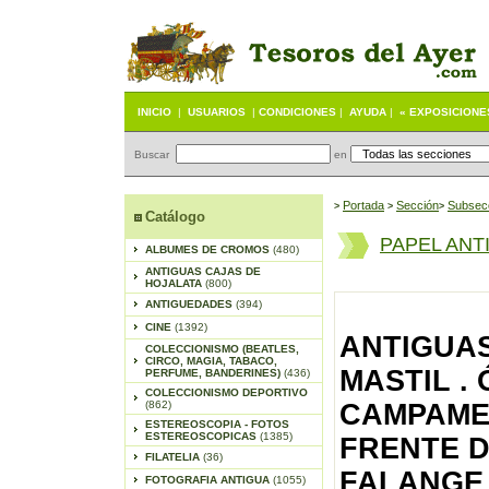
INICIO
|
USUARIOS
|
CONDICIONES
|
AYUDA
|
« EXPOSICIONE
Buscar
en
Portada
S
ección
Subsec
>
>
>
Catálogo
PAPEL ANT
ALBUMES DE CROMOS
(480)
ANTIGUAS CAJAS DE
HOJALATA
(800)
ANTIGUEDADES
(394)
CINE
(1392)
ANTIGUAS
COLECCIONISMO (BEATLES,
CIRCO, MAGIA, TABACO,
MASTIL .
PERFUME, BANDERINES)
(436)
COLECCIONISMO DEPORTIVO
(862)
CAMPAMEN
ESTEREOSCOPIA - FOTOS
ESTEREOSCOPICAS
(1385)
FRENTE D
FILATELIA
(36)
FALANGE 
FOTOGRAFIA ANTIGUA
(1055)