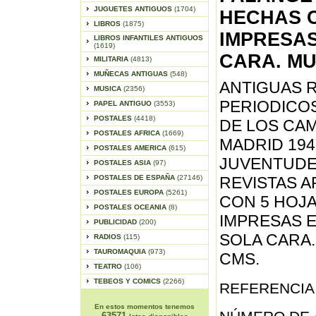
JUGUETES ANTIGUOS
(1704)
HECHAS 
LIBROS
(1875)
IMPRESAS
LIBROS INFANTILES ANTIGUOS
(1619)
CARA. MUY
MILITARIA
(4813)
MUÑECAS ANTIGUAS
(548)
ANTIGUAS R
MUSICA
(2356)
PERIODICOS
PAPEL ANTIGUO
(3553)
POSTALES
(4418)
DE LOS CAM
POSTALES AFRICA
(1669)
MADRID 194
POSTALES AMERICA
(615)
JUVENTUDES
POSTALES ASIA
(97)
POSTALES DE ESPAÑA
(27146)
REVISTAS 
POSTALES EUROPA
(5261)
CON 5 HOJ
POSTALES OCEANIA
(8)
IMPRESAS E
PUBLICIDAD
(200)
SOLA CARA.
RADIOS
(115)
TAUROMAQUIA
(973)
CMS.
TEATRO
(106)
TEBEOS Y COMICS
(2266)
REFERENCIA 
En estos momentos tenemos
63571