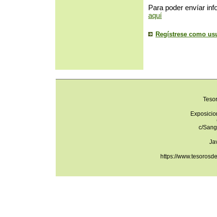
Para poder envíar inf
aquí
Regístrese como us
Teso
Exposicio
c/Sang
Ja
https://www.tesorosd