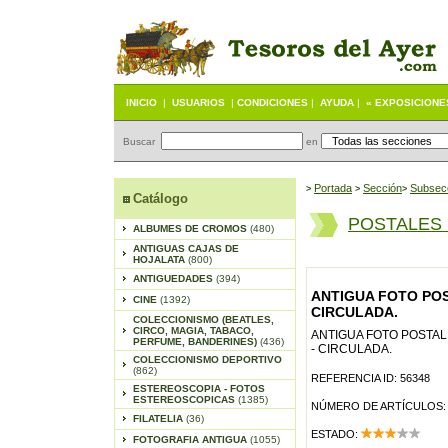
INICIO
|
USUARIOS
|
CONDICIONES
|
AYUDA
|
« EXPOSICIONE
Buscar
en
Portada
S
ección
Subsec
>
>
>
Catálogo
POSTALES
ALBUMES DE CROMOS
(480)
ANTIGUAS CAJAS DE
HOJALATA
(800)
ANTIGUEDADES
(394)
ANTIGUA FOTO POST
CINE
(1392)
CIRCULADA.
COLECCIONISMO (BEATLES,
CIRCO, MAGIA, TABACO,
ANTIGUA FOTO POSTAL 
PERFUME, BANDERINES)
(436)
- CIRCULADA.
COLECCIONISMO DEPORTIVO
(862)
REFERENCIA ID: 56348
ESTEREOSCOPIA - FOTOS
ESTEREOSCOPICAS
(1385)
NÚMERO DE ARTÍCULOS:
FILATELIA
(36)
ESTADO:
FOTOGRAFIA ANTIGUA
(1055)