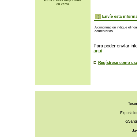
lotes disponibles
en venta
Envíe esta inform
A continuación indique el no
comentarios.
Para poder envíar inf
aquí
Regístrese como us
Teso
Exposicio
c/Sang
Ja