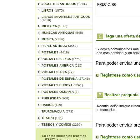
JUGUETES ANTIGUOS
(1704)
PRECIO: 6€
LIBROS
(1875)
LIBROS INFANTILES ANTIGUOS
(1619)
MILITARIA
(4813)
MUÑECAS ANTIGUAS
(548)
Haga una oferta de
MUSICA
(2356)
PAPEL ANTIGUO
(3553)
Si desea comunicarnos una of
POSTALES
(4418)
con esta cantidad, y en bre
POSTALES AFRICA
(1669)
Para poder envíar una
POSTALES AMERICA
(615)
POSTALES ASIA
(97)
Regístrese como us
POSTALES DE ESPAÑA
(27146)
POSTALES EUROPA
(5261)
POSTALES OCEANIA
(8)
Realizar pregunta
PUBLICIDAD
(200)
RADIOS
(115)
A continuación indique el no
comentarios.
TAUROMAQUIA
(973)
TEATRO
(106)
Para poder envíar pre
TEBEOS Y COMICS
(2266)
En estos momentos tenemos
Regístrese como us
63571