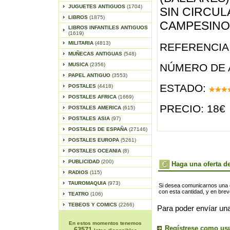
JUGUETES ANTIGUOS
(1704)
SIN CIRCUL
LIBROS
(1875)
CAMPESINO
LIBROS INFANTILES ANTIGUOS
(1619)
MILITARIA
(4813)
REFERENCIA 
MUÑECAS ANTIGUAS
(548)
MUSICA
(2356)
NÚMERO DE 
PAPEL ANTIGUO
(3553)
ESTADO:
POSTALES
(4418)
POSTALES AFRICA
(1669)
PRECIO: 18€
POSTALES AMERICA
(615)
POSTALES ASIA
(97)
POSTALES DE ESPAÑA
(27146)
POSTALES EUROPA
(5261)
POSTALES OCEANIA
(8)
PUBLICIDAD
(200)
Haga una oferta de
RADIOS
(115)
TAUROMAQUIA
(973)
Si desea comunicarnos una of
con esta cantidad, y en bre
TEATRO
(106)
TEBEOS Y COMICS
(2266)
Para poder envíar una
En estos momentos tenemos
Regístrese como us
63571