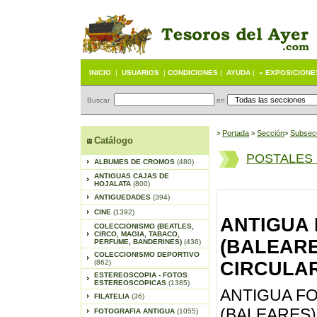
INICIO
|
USUARIOS
|
CONDICIONES
|
AYUDA
|
« EXPOSICIONE
Buscar
en
Portada
S
ección
Subsec
>
>
>
Catálogo
POSTALES
ALBUMES DE CROMOS
(480)
ANTIGUAS CAJAS DE
HOJALATA
(800)
ANTIGUEDADES
(394)
CINE
(1392)
ANTIGUA 
COLECCIONISMO (BEATLES,
CIRCO, MAGIA, TABACO,
(BALEARES
PERFUME, BANDERINES)
(436)
COLECCIONISMO DEPORTIVO
(862)
CIRCULAR
ESTEREOSCOPIA - FOTOS
ESTEREOSCOPICAS
(1385)
ANTIGUA FO
FILATELIA
(36)
(BALEARES) 
FOTOGRAFIA ANTIGUA
(1055)