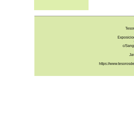
Teso
Exposicio
c/Sang
Ja
https://www.tesorosd