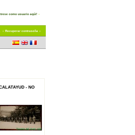
trese como usuario aqúi!
a
Recuperar contraseña
CALATAYUD - NO