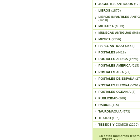
JUGUETES ANTIGUOS
(17
LIBROS
(1875)
LIBROS INFANTILES ANTI
(1619)
MILITARIA
(4813)
MUÑECAS ANTIGUAS
(548)
MUSICA
(2356)
PAPEL ANTIGUO
(3553)
POSTALES
(4418)
POSTALES AFRICA
(1669)
POSTALES AMERICA
(615)
POSTALES ASIA
(97)
POSTALES DE ESPAÑA
(27
POSTALES EUROPA
(5261)
POSTALES OCEANIA
(8)
PUBLICIDAD
(200)
RADIOS
(115)
TAUROMAQUIA
(973)
TEATRO
(106)
TEBEOS Y COMICS
(2266)
En estos momentos tenem
63571