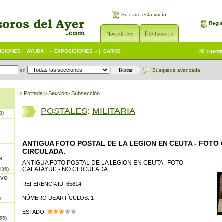
Su carro está vacío
Regís
ICIONES
|
AYUDA
|
« EXPOSICIONES »
|
CARRO
Mi cuent
en
Búsqueda avanzada
Portada
S
ección
Subsección
>
>
>
POSTALES
:
MILITARIA
0)
ANTIGUA FOTO POSTAL DE LA LEGION EN CEUTA - FOTO 
CIRCULADA.
S,
ANTIGUA FOTO POSTAL DE LA LEGION EN CEUTA - FOTO
CALATAYUD - NO CIRCULADA.
436)
IVO
REFERENCIA ID: 65814
NÚMERO DE ARTÍCULOS: 1
)
ESTADO:
55)