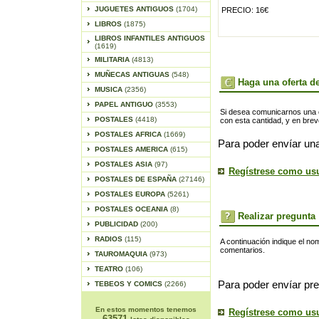
JUGUETES ANTIGUOS
(1704)
PRECIO: 16€
LIBROS
(1875)
LIBROS INFANTILES ANTIGUOS
(1619)
MILITARIA
(4813)
MUÑECAS ANTIGUAS
(548)
Haga una oferta de
MUSICA
(2356)
PAPEL ANTIGUO
(3553)
Si desea comunicarnos una of
POSTALES
(4418)
con esta cantidad, y en bre
POSTALES AFRICA
(1669)
Para poder envíar una
POSTALES AMERICA
(615)
POSTALES ASIA
(97)
Regístrese como us
POSTALES DE ESPAÑA
(27146)
POSTALES EUROPA
(5261)
POSTALES OCEANIA
(8)
Realizar pregunta
PUBLICIDAD
(200)
RADIOS
(115)
A continuación indique el no
comentarios.
TAUROMAQUIA
(973)
TEATRO
(106)
Para poder envíar pre
TEBEOS Y COMICS
(2266)
En estos momentos tenemos
Regístrese como us
63571