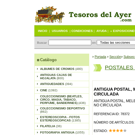
INICIO
|
USUARIOS
|
CONDICIONES
|
AYUDA
|
« EXPOSICIONE
Buscar
en
Portada
S
ección
Subsec
>
>
>
Catálogo
POSTALES
ALBUMES DE CROMOS
(480)
ANTIGUAS CAJAS DE
HOJALATA
(800)
ANTIGUEDADES
(394)
ANTIGUA POSTAL, 
CINE
(1392)
CIRCULADA
COLECCIONISMO (BEATLES,
CIRCO, MAGIA, TABACO,
ANTIGUA POSTAL, MEL
PERFUME, BANDERINES)
(436)
NO CIRCULADA
COLECCIONISMO DEPORTIVO
(862)
REFERENCIA ID: 78372
ESTEREOSCOPIA - FOTOS
ESTEREOSCOPICAS
(1385)
NÚMERO DE ARTÍCULOS:
FILATELIA
(36)
ESTADO:
FOTOGRAFIA ANTIGUA
(1055)