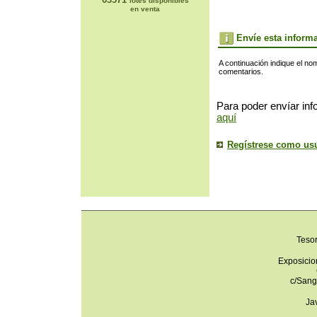
lotes disponibles
en venta
Envíe esta inform
A continuación indique el no
comentarios.
Para poder envíar inf
aquí
Regístrese como us
Teso
Exposicio
c/Sang
Ja