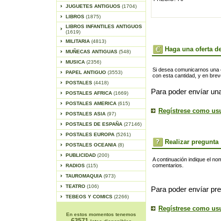
JUGUETES ANTIGUOS
(1704)
LIBROS
(1875)
LIBROS INFANTILES ANTIGUOS
(1619)
MILITARIA
(4813)
Haga una oferta de
MUÑECAS ANTIGUAS
(548)
MUSICA
(2356)
Si desea comunicarnos una of
PAPEL ANTIGUO
(3553)
con esta cantidad, y en bre
POSTALES
(4418)
Para poder envíar una
POSTALES AFRICA
(1669)
POSTALES AMERICA
(615)
Regístrese como us
POSTALES ASIA
(97)
POSTALES DE ESPAÑA
(27146)
POSTALES EUROPA
(5261)
Realizar pregunta
POSTALES OCEANIA
(8)
PUBLICIDAD
(200)
A continuación indique el no
comentarios.
RADIOS
(115)
TAUROMAQUIA
(973)
TEATRO
(106)
Para poder envíar pre
TEBEOS Y COMICS
(2266)
Regístrese como us
En estos momentos tenemos
63571