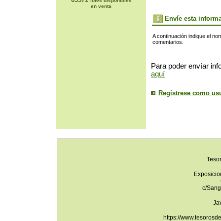
lotes disponibles
en venta
Envíe esta inform
A continuación indique el no
comentarios.
Para poder envíar inf
aquí
Regístrese como us
Teso
Exposicio
c/Sang
Ja
https://www.tesorosd