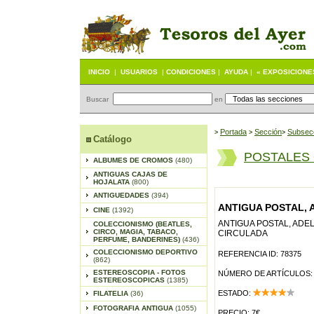
INICIO
|
USUARIOS
|
CONDICIONES
|
AYUDA
|
« EXPOSICIONE
Buscar
en
Portada
S
ección
Subsec
>
>
>
Catálogo
POSTALES
ALBUMES DE CROMOS
(480)
ANTIGUAS CAJAS DE
HOJALATA
(800)
ANTIGUEDADES
(394)
ANTIGUA POSTAL, 
CINE
(1392)
ANTIGUA POSTAL, ADE
COLECCIONISMO (BEATLES,
CIRCO, MAGIA, TABACO,
CIRCULADA
PERFUME, BANDERINES)
(436)
COLECCIONISMO DEPORTIVO
REFERENCIA ID: 78375
(862)
ESTEREOSCOPIA - FOTOS
NÚMERO DE ARTÍCULOS:
ESTEREOSCOPICAS
(1385)
ESTADO:
FILATELIA
(36)
FOTOGRAFIA ANTIGUA
(1055)
PRECIO: 7€