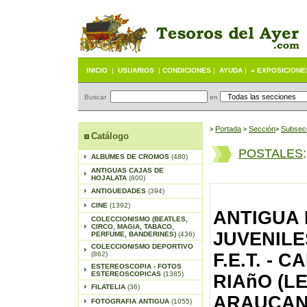
INICIO
|
USUARIOS
|
CONDICIONES
|
AYUDA
|
« EXPOSICIONE
Buscar
en
Portada
S
ección
Subsec
>
>
>
Catálogo
POSTALES
ALBUMES DE CROMOS
(480)
ANTIGUAS CAJAS DE
HOJALATA
(800)
ANTIGUEDADES
(394)
CINE
(1392)
ANTIGUA 
COLECCIONISMO (BEATLES,
CIRCO, MAGIA, TABACO,
JUVENILE
PERFUME, BANDERINES)
(436)
COLECCIONISMO DEPORTIVO
(862)
F.E.T. -
ESTEREOSCOPIA - FOTOS
ESTEREOSCOPICAS
(1385)
RIAñO (LE
FILATELIA
(36)
ARAUCANA
FOTOGRAFIA ANTIGUA
(1055)