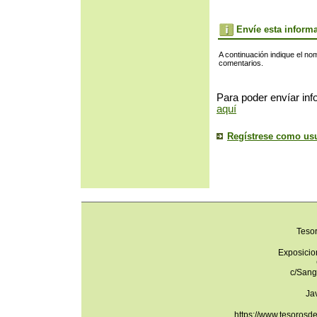
Envíe esta inform
A continuación indique el no
comentarios.
Para poder envíar inf
aquí
Regístrese como us
Teso
Exposicio
c/Sang
Ja
https://www.tesorosd