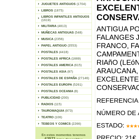
JUGUETES ANTIGUOS
(1704)
EXCELEN
LIBROS
(1875)
CONSERV
LIBROS INFANTILES ANTIGUOS
(1619)
MILITARIA
(4813)
ANTIGUA PO
MUÑECAS ANTIGUAS
(548)
FALANGES 
MUSICA
(2356)
FRANCO, FAL
PAPEL ANTIGUO
(3553)
CAMPAMENT
POSTALES
(4418)
POSTALES AFRICA
(1669)
RIAñO (LEóN
POSTALES AMERICA
(615)
ARAUCANA, 
POSTALES ASIA
(97)
EXCELENTE
POSTALES DE ESPAÑA
(27146)
POSTALES EUROPA
(5261)
CONSERVAC
POSTALES OCEANIA
(8)
PUBLICIDAD
(200)
REFERENCIA 
RADIOS
(115)
TAUROMAQUIA
(973)
NÚMERO DE 
TEATRO
(106)
ESTADO:
TEBEOS Y COMICS
(2266)
En estos momentos tenemos
PRECIO: 21€
63571