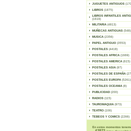
JUGUETES ANTIGUOS
(17
LIBROS
(1875)
LIBROS INFANTILES ANTI
(1619)
MILITARIA
(4813)
MUÑECAS ANTIGUAS
(548)
MUSICA
(2356)
PAPEL ANTIGUO
(3553)
POSTALES
(4418)
POSTALES AFRICA
(1669)
POSTALES AMERICA
(615)
POSTALES ASIA
(97)
POSTALES DE ESPAÑA
(27
POSTALES EUROPA
(5261)
POSTALES OCEANIA
(8)
PUBLICIDAD
(200)
RADIOS
(115)
TAUROMAQUIA
(973)
TEATRO
(106)
TEBEOS Y COMICS
(2266)
En estos momentos tenem
63571