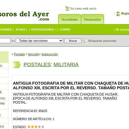
Su carro está vacío
Regís
ICIONES
|
AYUDA
|
« EXPOSICIONES »
|
CARRO
Mi cuent
en
Búsqueda avanzada
Portada
S
ección
Subsección
>
>
>
POSTALES
:
MILITARIA
0)
ANTIGUA FOTOGRAFIA DE MILITAR CON CHAQUETA DE H
ALFONSO XIII, ESCRITA POR EL REVERSO. TAMAÑO POST
S,
ANTIGUA FOTOGRAFIA DE MILITAR CON CHAQUETA DE HUSAR,
EPOCA DE ALFONSO XIII, ESCRITA POR EL REVERSO. TAMAÑO
436)
POSTAL.
IVO
REFERENCIA ID: 85625
)
NÚMERO DE ARTÍCULOS: 1
55)
ESTADO: