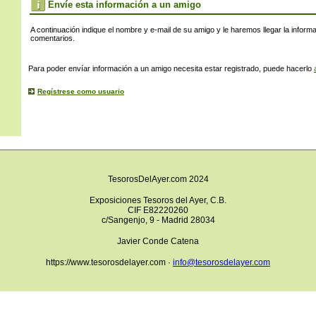
s
Envíe esta información a un amigo
A continuación indique el nombre y e-mail de su amigo y le haremos llegar la inform
comentarios.
Para poder envíar información a un amigo necesita estar registrado, puede hacerlo
Regístrese como usuario
TesorosDelAyer.com 2024
Exposiciones Tesoros del Ayer, C.B.
CIF E82220260
c/Sangenjo, 9 - Madrid 28034
Javier Conde Catena
https://www.tesorosdelayer.com ·
info@tesorosdelayer.com