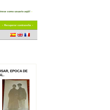
trese como usuario aqúi!
a
Recuperar contraseña
USAR, EPOCA DE
AL.