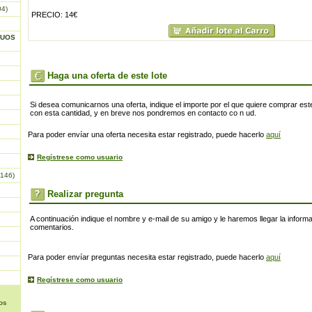
04)
PRECIO: 14€
GUOS
Haga una oferta de este lote
Si desea comunicarnos una oferta, indique el importe por el que quiere comprar este
con esta cantidad, y en breve nos pondremos en contacto co n ud.
Para poder envíar una oferta necesita estar registrado, puede hacerlo
aquí
Regístrese como usuario
146)
Realizar pregunta
A continuación indique el nombre y e-mail de su amigo y le haremos llegar la inform
comentarios.
Para poder envíar preguntas necesita estar registrado, puede hacerlo
aquí
Regístrese como usuario
os