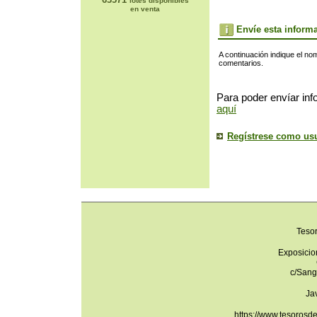
lotes disponibles
en venta
Envíe esta inform
A continuación indique el no
comentarios.
Para poder envíar inf
aquí
Regístrese como us
Teso
Exposicio
c/Sang
Ja
https://www.tesorosd