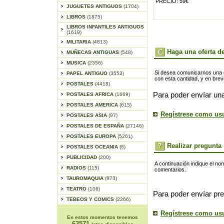
PRECIO: 59€
JUGUETES ANTIGUOS
(1704)
LIBROS
(1875)
LIBROS INFANTILES ANTIGUOS
(1619)
MILITARIA
(4813)
Haga una oferta de
MUÑECAS ANTIGUAS
(548)
MUSICA
(2356)
Si desea comunicarnos una of
PAPEL ANTIGUO
(3553)
con esta cantidad, y en bre
POSTALES
(4418)
Para poder envíar una
POSTALES AFRICA
(1669)
POSTALES AMERICA
(615)
Regístrese como us
POSTALES ASIA
(97)
POSTALES DE ESPAÑA
(27146)
POSTALES EUROPA
(5261)
Realizar pregunta
POSTALES OCEANIA
(8)
PUBLICIDAD
(200)
A continuación indique el no
RADIOS
(115)
comentarios.
TAUROMAQUIA
(973)
TEATRO
(106)
Para poder envíar pre
TEBEOS Y COMICS
(2266)
Regístrese como us
En estos momentos tenemos
63571