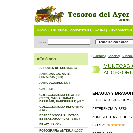
INICIO
|
USUARIOS
|
CONDICIONES
|
AYUDA
|
« EXPOSICIONE
Buscar
en
Portada
S
ección
Subsec
>
>
>
Catálogo
MUÑECAS 
ALBUMES DE CROMOS
(480)
ACCESORI
ANTIGUAS CAJAS DE
HOJALATA
(800)
ANTIGUEDADES
(394)
CINE
(1392)
ENAGUA Y BRAGUIT
COLECCIONISMO (BEATLES,
CIRCO, MAGIA, TABACO,
ENAGUA Y BRAGUITA D
PERFUME, BANDERINES)
(436)
COLECCIONISMO DEPORTIVO
REFERENCIA ID: 86734
(862)
ESTEREOSCOPIA - FOTOS
NÚMERO DE ARTÍCULOS:
ESTEREOSCOPICAS
(1385)
FILATELIA
(36)
ESTADO:
FOTOGRAFIA ANTIGUA
(1055)