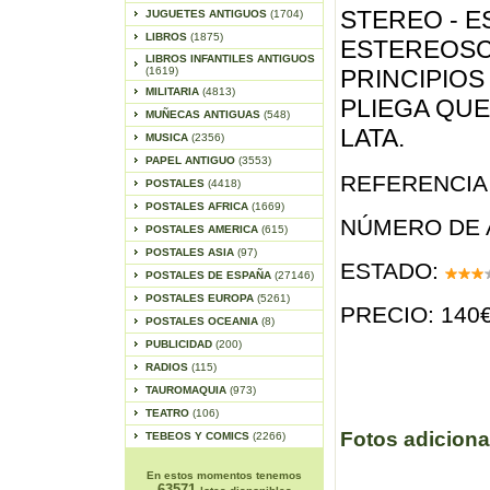
STEREO - E
JUGUETES ANTIGUOS
(1704)
LIBROS
(1875)
ESTEREOSC
LIBROS INFANTILES ANTIGUOS
(1619)
PRINCIPIOS 
MILITARIA
(4813)
PLIEGA QU
MUÑECAS ANTIGUAS
(548)
LATA.
MUSICA
(2356)
PAPEL ANTIGUO
(3553)
REFERENCIA 
POSTALES
(4418)
POSTALES AFRICA
(1669)
NÚMERO DE 
POSTALES AMERICA
(615)
POSTALES ASIA
(97)
ESTADO:
POSTALES DE ESPAÑA
(27146)
POSTALES EUROPA
(5261)
PRECIO: 140
POSTALES OCEANIA
(8)
PUBLICIDAD
(200)
RADIOS
(115)
TAUROMAQUIA
(973)
TEATRO
(106)
Fotos adiciona
TEBEOS Y COMICS
(2266)
En estos momentos tenemos
63571