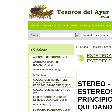
INICIO
|
USUARIOS
|
CONDICIONES
|
AYUDA
|
« EXPOSICIONE
Buscar
en
Portada
S
ección
Subsec
>
>
>
Catálogo
ESTEREOS
ALBUMES DE CROMOS
(480)
ESTEREOSC
ANTIGUAS CAJAS DE
HOJALATA
(800)
ANTIGUEDADES
(394)
CINE
(1392)
COLECCIONISMO (BEATLES,
STEREO -
CIRCO, MAGIA, TABACO,
PERFUME, BANDERINES)
(436)
ESTEREOS
COLECCIONISMO DEPORTIVO
(862)
ESTEREOSCOPIA - FOTOS
PRINCIPI
ESTEREOSCOPICAS
(1385)
FILATELIA
(36)
QUEDANDO
FOTOGRAFIA ANTIGUA
(1055)