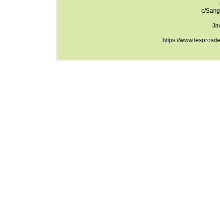
c/Sang
Ja
https://www.tesorosd