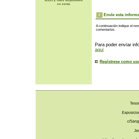
lotes disponibles
en venta
Envíe esta inform
A continuación indique el no
comentarios.
Para poder envíar inf
aquí
Regístrese como us
Teso
Exposicio
c/Sang
Ja