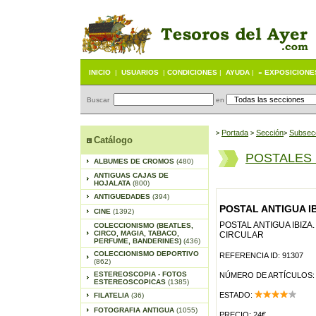
INICIO
|
USUARIOS
|
CONDICIONES
|
AYUDA
|
« EXPOSICIONE
Buscar
en
Portada
S
ección
Subsec
>
>
>
Catálogo
POSTALES
ALBUMES DE CROMOS
(480)
ANTIGUAS CAJAS DE
HOJALATA
(800)
ANTIGUEDADES
(394)
POSTAL ANTIGUA IB
CINE
(1392)
POSTAL ANTIGUA IBIZA.
COLECCIONISMO (BEATLES,
CIRCO, MAGIA, TABACO,
CIRCULAR
PERFUME, BANDERINES)
(436)
COLECCIONISMO DEPORTIVO
REFERENCIA ID: 91307
(862)
ESTEREOSCOPIA - FOTOS
NÚMERO DE ARTÍCULOS:
ESTEREOSCOPICAS
(1385)
ESTADO:
FILATELIA
(36)
FOTOGRAFIA ANTIGUA
(1055)
PRECIO: 24€