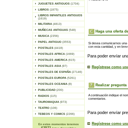
JUGUETES ANTIGUOS
(1704)
LIBROS
(1875)
LIBROS INFANTILES ANTIGUOS
(1619)
MILITARIA
(4813)
MUÑECAS ANTIGUAS
(548)
Haga una oferta de
MUSICA
(2356)
PAPEL ANTIGUO
(3553)
Si desea comunicarnos una of
con esta cantidad, y en bre
POSTALES
(4418)
POSTALES AFRICA
(1669)
Para poder envíar una
POSTALES AMERICA
(615)
POSTALES ASIA
(97)
Regístrese como us
POSTALES DE ESPAÑA
(27146)
POSTALES EUROPA
(5261)
POSTALES OCEANIA
(8)
Realizar pregunta
PUBLICIDAD
(200)
A continuación indique el no
RADIOS
(115)
comentarios.
TAUROMAQUIA
(973)
TEATRO
(106)
Para poder envíar pre
TEBEOS Y COMICS
(2266)
Regístrese como us
En estos momentos tenemos
63571