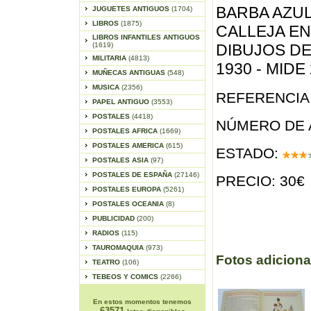
BARBA AZUL
JUGUETES ANTIGUOS
(1704)
LIBROS
(1875)
CALLEJA EN 
LIBROS INFANTILES ANTIGUOS
(1619)
DIBUJOS DE
MILITARIA
(4813)
1930 - MIDE
MUÑECAS ANTIGUAS
(548)
MUSICA
(2356)
REFERENCIA 
PAPEL ANTIGUO
(3553)
POSTALES
(4418)
NÚMERO DE 
POSTALES AFRICA
(1669)
POSTALES AMERICA
(615)
ESTADO:
POSTALES ASIA
(97)
POSTALES DE ESPAÑA
(27146)
PRECIO: 30€
POSTALES EUROPA
(5261)
POSTALES OCEANIA
(8)
PUBLICIDAD
(200)
RADIOS
(115)
TAUROMAQUIA
(973)
Fotos adiciona
TEATRO
(106)
TEBEOS Y COMICS
(2266)
En estos momentos tenemos
63571