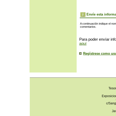
Envíe esta inform
A continuación indique el no
comentarios.
Para poder envíar inf
aquí
Regístrese como us
Teso
Exposicio
c/Sang
Ja