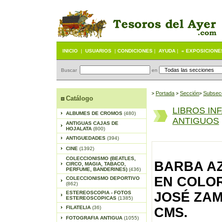
INICIO
|
USUARIOS
|
CONDICIONES
|
AYUDA
|
« EXPOSICIONE
Buscar
en
Portada
S
ección
Subsec
>
>
>
Catálogo
LIBROS IN
ALBUMES DE CROMOS
(480)
ANTIGUOS
ANTIGUAS CAJAS DE
HOJALATA
(800)
ANTIGUEDADES
(394)
CINE
(1392)
COLECCIONISMO (BEATLES,
BARBA AZ
CIRCO, MAGIA, TABACO,
PERFUME, BANDERINES)
(436)
EN COLORE
COLECCIONISMO DEPORTIVO
(862)
ESTEREOSCOPIA - FOTOS
JOSÉ ZAMO
ESTEREOSCOPICAS
(1385)
FILATELIA
(36)
CMS.
FOTOGRAFIA ANTIGUA
(1055)