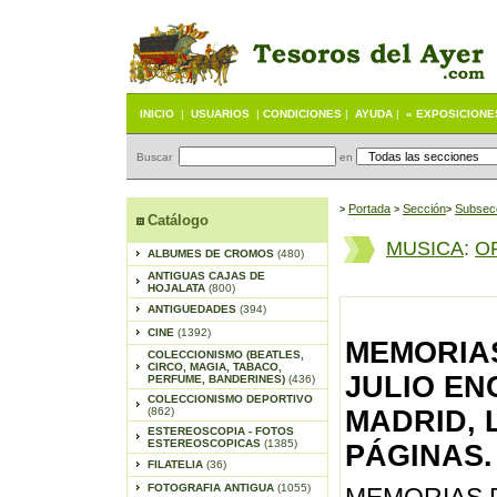
INICIO
|
USUARIOS
|
CONDICIONES
|
AYUDA
|
« EXPOSICIONE
Buscar
en
Portada
S
ección
Subsec
>
>
>
Catálogo
MUSICA
:
OP
ALBUMES DE CROMOS
(480)
ANTIGUAS CAJAS DE
HOJALATA
(800)
ANTIGUEDADES
(394)
CINE
(1392)
MEMORIAS
COLECCIONISMO (BEATLES,
CIRCO, MAGIA, TABACO,
JULIO EN
PERFUME, BANDERINES)
(436)
COLECCIONISMO DEPORTIVO
(862)
MADRID, 
ESTEREOSCOPIA - FOTOS
ESTEREOSCOPICAS
(1385)
PÁGINAS. 
FILATELIA
(36)
FOTOGRAFIA ANTIGUA
(1055)