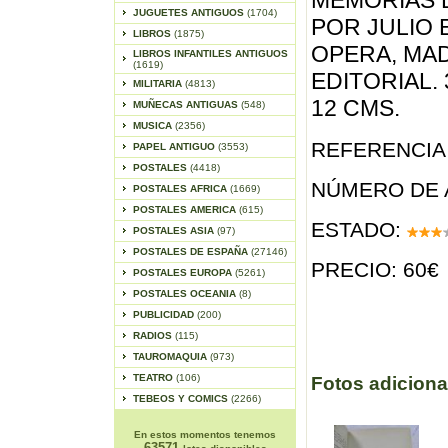
MEMORIAS D
JUGUETES ANTIGUOS
(1704)
POR JULIO 
LIBROS
(1875)
OPERA, MAD
LIBROS INFANTILES ANTIGUOS
(1619)
EDITORIAL. 
MILITARIA
(4813)
12 CMS.
MUÑECAS ANTIGUAS
(548)
MUSICA
(2356)
REFERENCIA 
PAPEL ANTIGUO
(3553)
POSTALES
(4418)
NÚMERO DE 
POSTALES AFRICA
(1669)
POSTALES AMERICA
(615)
ESTADO:
POSTALES ASIA
(97)
POSTALES DE ESPAÑA
(27146)
PRECIO: 60€
POSTALES EUROPA
(5261)
POSTALES OCEANIA
(8)
PUBLICIDAD
(200)
RADIOS
(115)
TAUROMAQUIA
(973)
TEATRO
(106)
Fotos adiciona
TEBEOS Y COMICS
(2266)
En estos momentos tenemos
63571