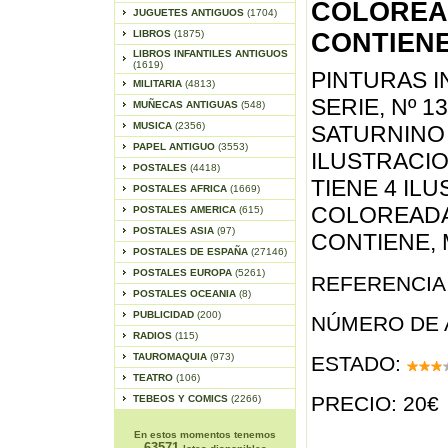
COLOREA
JUGUETES ANTIGUOS
(1704)
LIBROS
(1875)
CONTIENE,
LIBROS INFANTILES ANTIGUOS
(1619)
PINTURAS I
MILITARIA
(4813)
SERIE, Nº 1
MUÑECAS ANTIGUAS
(548)
MUSICA
(2356)
SATURNINO 
PAPEL ANTIGUO
(3553)
ILUSTRACI
POSTALES
(4418)
TIENE 4 IL
POSTALES AFRICA
(1669)
COLOREADA
POSTALES AMERICA
(615)
POSTALES ASIA
(97)
CONTIENE, M
POSTALES DE ESPAÑA
(27146)
POSTALES EUROPA
(5261)
REFERENCIA 
POSTALES OCEANIA
(8)
PUBLICIDAD
(200)
NÚMERO DE 
RADIOS
(115)
TAUROMAQUIA
(973)
ESTADO:
TEATRO
(106)
PRECIO: 20€
TEBEOS Y COMICS
(2266)
En estos momentos tenemos
63571