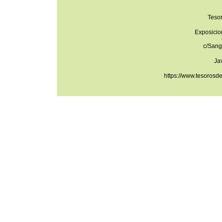
Teso
Exposicio
c/Sang
Ja
https://www.tesorosd