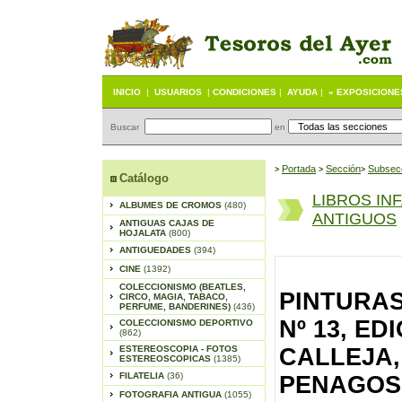
INICIO
|
USUARIOS
|
CONDICIONES
|
AYUDA
|
« EXPOSICIONE
Buscar
en
Portada
S
ección
Subsec
>
>
>
Catálogo
LIBROS IN
ALBUMES DE CROMOS
(480)
ANTIGUOS
ANTIGUAS CAJAS DE
HOJALATA
(800)
ANTIGUEDADES
(394)
CINE
(1392)
COLECCIONISMO (BEATLES,
PINTURAS
CIRCO, MAGIA, TABACO,
PERFUME, BANDERINES)
(436)
Nº 13, E
COLECCIONISMO DEPORTIVO
(862)
ESTEREOSCOPIA - FOTOS
CALLEJA,
ESTEREOSCOPICAS
(1385)
FILATELIA
(36)
PENAGOS,
FOTOGRAFIA ANTIGUA
(1055)