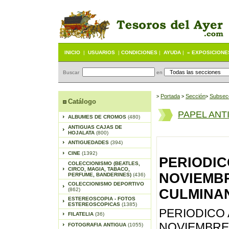
INICIO
|
USUARIOS
|
CONDICIONES
|
AYUDA
|
« EXPOSICIONE
Buscar
en
Portada
S
ección
Subsec
>
>
>
Catálogo
PAPEL ANT
ALBUMES DE CROMOS
(480)
ANTIGUAS CAJAS DE
HOJALATA
(800)
ANTIGUEDADES
(394)
CINE
(1392)
PERIODIC
COLECCIONISMO (BEATLES,
CIRCO, MAGIA, TABACO,
NOVIEMBR
PERFUME, BANDERINES)
(436)
COLECCIONISMO DEPORTIVO
(862)
CULMINAN
ESTEREOSCOPIA - FOTOS
ESTEREOSCOPICAS
(1385)
PERIODICO 
FILATELIA
(36)
NOVIEMBRE 
FOTOGRAFIA ANTIGUA
(1055)