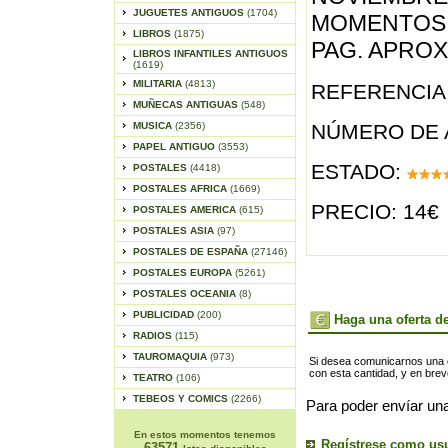
JUGUETES ANTIGUOS
(1704)
MOMENTOS 
LIBROS
(1875)
PAG. APROX
LIBROS INFANTILES ANTIGUOS
(1619)
MILITARIA
(4813)
REFERENCIA 
MUÑECAS ANTIGUAS
(548)
MUSICA
(2356)
NÚMERO DE 
PAPEL ANTIGUO
(3553)
ESTADO:
POSTALES
(4418)
POSTALES AFRICA
(1669)
PRECIO: 14€
POSTALES AMERICA
(615)
POSTALES ASIA
(97)
POSTALES DE ESPAÑA
(27146)
POSTALES EUROPA
(5261)
POSTALES OCEANIA
(8)
PUBLICIDAD
(200)
Haga una oferta de
RADIOS
(115)
TAUROMAQUIA
(973)
Si desea comunicarnos una of
con esta cantidad, y en bre
TEATRO
(106)
TEBEOS Y COMICS
(2266)
Para poder envíar una
En estos momentos tenemos
Regístrese como us
63571