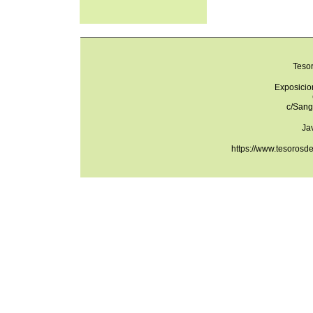
Teso
Exposicio
c/Sang
Ja
https://www.tesorosd