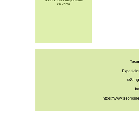
lotes disponibles
en venta
Teso
Exposicio
c/Sang
Ja
https://www.tesorosd