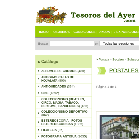
INICIO
|
USUARIOS
|
CONDICIONES
|
AYUDA
|
« EXPOSICIONE
Buscar
en
P
S
ección
Subsecc
>
ortada
>
>
Catálogo
POSTALES
ALBUMES DE CROMOS
(480)
ANTIGUAS CAJAS DE
HOJALATA
(800)
ANTIGUEDADES
(394)
Página 1 de 1
CINE
(1392)
COLECCIONISMO (BEATLES,
CIRCO, MAGIA, TABACO,
PERFUME, BANDERINES)
(436)
COLECCIONISMO DEPORTIVO
(862)
ESTEREOSCOPIA - FOTOS
ESTEREOSCOPICAS
(1385)
FILATELIA
(36)
FOTOGRAFIA ANTIGUA
(1055)