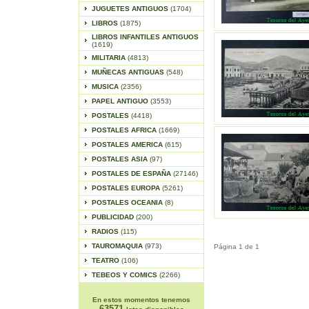
JUGUETES ANTIGUOS
(1704)
LIBROS
(1875)
LIBROS INFANTILES ANTIGUOS
(1619)
MILITARIA
(4813)
MUÑECAS ANTIGUAS
(548)
MUSICA
(2356)
PAPEL ANTIGUO
(3553)
POSTALES
(4418)
POSTALES AFRICA
(1669)
POSTALES AMERICA
(615)
POSTALES ASIA
(97)
POSTALES DE ESPAÑA
(27146)
POSTALES EUROPA
(5261)
POSTALES OCEANIA
(8)
PUBLICIDAD
(200)
RADIOS
(115)
TAUROMAQUIA
(973)
Página 1 de 1
TEATRO
(106)
TEBEOS Y COMICS
(2266)
En estos momentos tenemos
63571