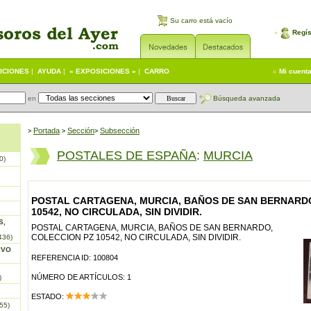
Su carro está vacío
Regís
ICIONES
|
AYUDA
|
« EXPOSICIONES »
|
CARRO
Mi cuent
en
Búsqueda avanzada
Portada
S
ección
Subsección
>
>
>
POSTALES DE ESPAÑA
:
MURCIA
0)
POSTAL CARTAGENA, MURCIA, BAÑOS DE SAN BERNARD
10542, NO CIRCULADA, SIN DIVIDIR.
S,
POSTAL CARTAGENA, MURCIA, BAÑOS DE SAN BERNARDO,
COLECCION PZ 10542, NO CIRCULADA, SIN DIVIDIR.
436)
IVO
REFERENCIA ID: 100804
NÚMERO DE ARTÍCULOS: 1
)
ESTADO:
55)