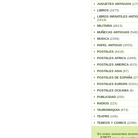
JUGUETES ANTIGUOS
(17
LIBROS
(1875)
LIBROS INFANTILES ANTI
(1619)
MILITARIA
(4813)
MUÑECAS ANTIGUAS
(548)
MUSICA
(2356)
PAPEL ANTIGUO
(3553)
POSTALES
(4418)
POSTALES AFRICA
(1669)
POSTALES AMERICA
(615)
POSTALES ASIA
(97)
POSTALES DE ESPAÑA
(27
POSTALES EUROPA
(5261)
POSTALES OCEANIA
(8)
PUBLICIDAD
(200)
RADIOS
(115)
TAUROMAQUIA
(973)
TEATRO
(106)
TEBEOS Y COMICS
(2266)
En estos momentos tenem
63571