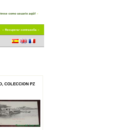
trese como usuario aqúi!
a
Recuperar contraseña
O, COLECCION PZ