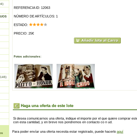
04)
REFERENCIA ID: 12063
NÚMERO DE ARTÍCULOS: 1
GUOS
ESTADO:
PRECIO: 25€
Fotos adicionales:
146)
Haga una oferta de este lote
Si desea comunicarnos una oferta, indique el importe por el que quiere comprar este
con esta cantidad, y en breve nos pondremos en contacto co n ud.
Para poder envíar una oferta necesita estar registrado, puede hacerlo
aquí
os