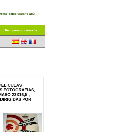
trese como usuario aqúi!
a
Recuperar contraseña
 PELICULAS
AS FOTOGRAFIAS,
AñO 23X16,5 ,
 DIRIGIDAS POR