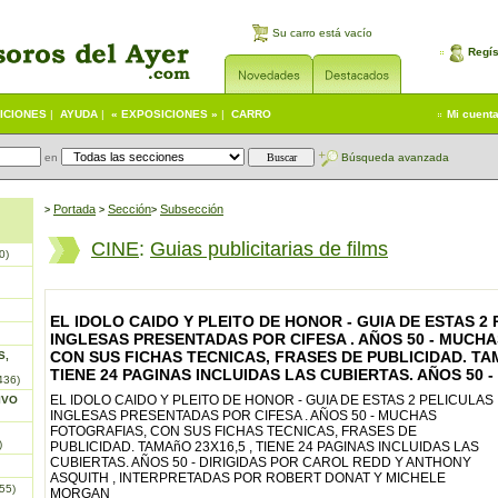
Su carro está vacío
Regís
ICIONES
|
AYUDA
|
« EXPOSICIONES »
|
CARRO
Mi cuent
en
Búsqueda avanzada
Portada
S
ección
Subsección
>
>
>
CINE
:
Guias publicitarias de films
0)
EL IDOLO CAIDO Y PLEITO DE HONOR - GUIA DE ESTAS 2
INGLESAS PRESENTADAS POR CIFESA . AÑOS 50 - MUCH
CON SUS FICHAS TECNICAS, FRASES DE PUBLICIDAD. TAM
S,
TIENE 24 PAGINAS INCLUIDAS LAS CUBIERTAS. AÑOS 50 -
436)
EL IDOLO CAIDO Y PLEITO DE HONOR - GUIA DE ESTAS 2 PELICULAS
IVO
INGLESAS PRESENTADAS POR CIFESA . AÑOS 50 - MUCHAS
FOTOGRAFIAS, CON SUS FICHAS TECNICAS, FRASES DE
)
PUBLICIDAD. TAMAñO 23X16,5 , TIENE 24 PAGINAS INCLUIDAS LAS
CUBIERTAS. AÑOS 50 - DIRIGIDAS POR CAROL REDD Y ANTHONY
ASQUITH , INTERPRETADAS POR ROBERT DONAT Y MICHELE
55)
MORGAN