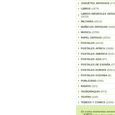
JUGUETES ANTIGUOS
(17
LIBROS
(1875)
LIBROS INFANTILES ANTI
(1619)
MILITARIA
(4813)
MUÑECAS ANTIGUAS
(548)
MUSICA
(2356)
PAPEL ANTIGUO
(3553)
POSTALES
(4418)
POSTALES AFRICA
(1669)
POSTALES AMERICA
(615)
POSTALES ASIA
(97)
POSTALES DE ESPAÑA
(27
POSTALES EUROPA
(5261)
POSTALES OCEANIA
(8)
PUBLICIDAD
(200)
RADIOS
(115)
TAUROMAQUIA
(973)
TEATRO
(106)
TEBEOS Y COMICS
(2266)
En estos momentos tenem
63571