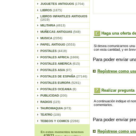
JUGUETES ANTIGUOS
(1704)
LIBROS
(1875)
LIBROS INFANTILES ANTIGUOS
(1619)
MILITARIA
(4813)
MUÑECAS ANTIGUAS
(548)
Haga una oferta de
MUSICA
(2356)
PAPEL ANTIGUO
(3553)
Si desea comunicarnos una of
con esta cantidad, y en bre
POSTALES
(4418)
POSTALES AFRICA
(1669)
Para poder envíar una
POSTALES AMERICA
(615)
POSTALES ASIA
(97)
Regístrese como us
POSTALES DE ESPAÑA
(27146)
POSTALES EUROPA
(5261)
POSTALES OCEANIA
(8)
Realizar pregunta
PUBLICIDAD
(200)
A continuación indique el no
RADIOS
(115)
comentarios.
TAUROMAQUIA
(973)
TEATRO
(106)
Para poder envíar pre
TEBEOS Y COMICS
(2266)
Regístrese como us
En estos momentos tenemos
63571