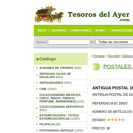
INICIO
|
USUARIOS
|
CONDICIONES
|
AYUDA
|
« EXPOSICIONE
Buscar
en
Portada
S
ección
Subsec
>
>
>
Catálogo
POSTALES 
ALBUMES DE CROMOS
(480)
ANTIGUAS CAJAS DE
HOJALATA
(800)
ANTIGUEDADES
(394)
ANTIGUA POSTAL D
CINE
(1392)
ANTIGUA POSTAL DE D
COLECCIONISMO (BEATLES,
CIRCO, MAGIA, TABACO,
PERFUME, BANDERINES)
(436)
REFERENCIA ID: 20637
COLECCIONISMO DEPORTIVO
(862)
NÚMERO DE ARTÍCULOS:
ESTEREOSCOPIA - FOTOS
ESTEREOSCOPICAS
(1385)
ESTADO:
FILATELIA
(36)
PRECIO: 8€
FOTOGRAFIA ANTIGUA
(1055)