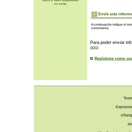
lotes disponibles
en venta
Envíe esta inform
A continuación indique el no
comentarios.
Para poder envíar inf
aquí
Regístrese como us
Teso
Exposicio
c/Sang
Ja