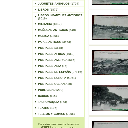
JUGUETES ANTIGUOS
(1704)
LIBROS
(1875)
LIBROS INFANTILES ANTIGUOS
(1619)
MILITARIA
(4813)
MUÑECAS ANTIGUAS
(548)
MUSICA
(2356)
PAPEL ANTIGUO
(3553)
POSTALES
(4418)
POSTALES AFRICA
(1669)
POSTALES AMERICA
(615)
POSTALES ASIA
(97)
POSTALES DE ESPAÑA
(27146)
POSTALES EUROPA
(5261)
POSTALES OCEANIA
(8)
PUBLICIDAD
(200)
RADIOS
(115)
TAUROMAQUIA
(973)
TEATRO
(106)
TEBEOS Y COMICS
(2266)
En estos momentos tenemos
63571