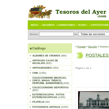
INICIO
|
USUARIOS
|
CONDICIONES
|
AYUDA
|
« EXPOSICIONE
Buscar
en
P
S
ección
Subsecc
>
ortada
>
>
Catálogo
POSTALES
ALBUMES DE CROMOS
(480)
ANTIGUAS CAJAS DE
HOJALATA
(800)
ANTIGUEDADES
(394)
Página 1 de 1
CINE
(1392)
COLECCIONISMO (BEATLES,
CIRCO, MAGIA, TABACO,
PERFUME, BANDERINES)
(436)
COLECCIONISMO DEPORTIVO
(862)
ESTEREOSCOPIA - FOTOS
ESTEREOSCOPICAS
(1385)
FILATELIA
(36)
FOTOGRAFIA ANTIGUA
(1055)