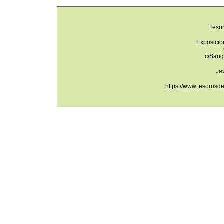
Teso
Exposicio
c/Sang
Ja
https://www.tesorosd