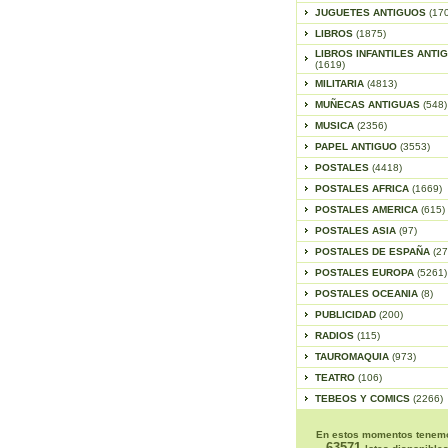
JUGUETES ANTIGUOS
(17
LIBROS
(1875)
LIBROS INFANTILES ANTI
(1619)
MILITARIA
(4813)
MUÑECAS ANTIGUAS
(548)
MUSICA
(2356)
PAPEL ANTIGUO
(3553)
POSTALES
(4418)
POSTALES AFRICA
(1669)
POSTALES AMERICA
(615)
POSTALES ASIA
(97)
POSTALES DE ESPAÑA
(27
POSTALES EUROPA
(5261)
POSTALES OCEANIA
(8)
PUBLICIDAD
(200)
RADIOS
(115)
TAUROMAQUIA
(973)
TEATRO
(106)
TEBEOS Y COMICS
(2266)
En estos momentos tenem
63571