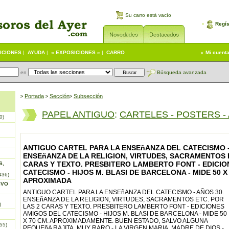
Su carro está vacío
Regís
ICIONES
|
AYUDA
|
« EXPOSICIONES »
|
CARRO
Mi cuent
en
Búsqueda avanzada
Portada
S
ección
Subsección
>
>
>
PAPEL ANTIGUO
:
CARTELES - POSTERS -
0)
ANTIGUO CARTEL PARA LA ENSEñANZA DEL CATECISMO -
ENSEñANZA DE LA RELIGION, VIRTUDES, SACRAMENTOS 
CARAS Y TEXTO. PRESBITERO LAMBERTO FONT - EDICIO
S,
CATECISMO - HIJOS M. BLASI DE BARCELONA - MIDE 50 X
436)
APROXIMADA
IVO
ANTIGUO CARTEL PARA LA ENSEñANZA DEL CATECISMO - AÑOS 30.
ENSEñANZA DE LA RELIGION, VIRTUDES, SACRAMENTOS ETC. POR
)
LAS 2 CARAS Y TEXTO. PRESBITERO LAMBERTO FONT - EDICIONES
AMIGOS DEL CATECISMO - HIJOS M. BLASI DE BARCELONA - MIDE 50
X 70 CM. APROXIMADAMENTE. BUEN ESTADO, SALVO ALGUNA
55)
PEQUEñA RAJITA. MUY RARO - LA VIRGEN MARIA, MADRE DE DIOS -