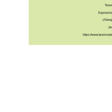
Teso
Exposicio
c/Sang
Ja
https://www.tesorosd