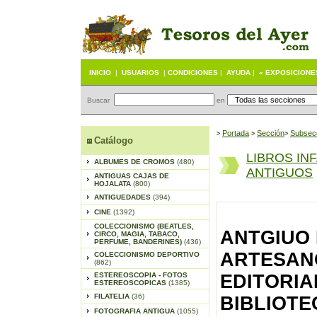
INICIO
|
USUARIOS
|
CONDICIONES
|
AYUDA
|
« EXPOSICIONE
Buscar
en
Portada
S
ección
Subsec
>
>
>
Catálogo
LIBROS IN
ALBUMES DE CROMOS
(480)
ANTIGUOS
ANTIGUAS CAJAS DE
HOJALATA
(800)
ANTIGUEDADES
(394)
CINE
(1392)
COLECCIONISMO (BEATLES,
ANTGIUO 
CIRCO, MAGIA, TABACO,
PERFUME, BANDERINES)
(436)
ARTESANO
COLECCIONISMO DEPORTIVO
(862)
ESTEREOSCOPIA - FOTOS
EDITORIA
ESTEREOSCOPICAS
(1385)
FILATELIA
(36)
BIBLIOTE
FOTOGRAFIA ANTIGUA
(1055)