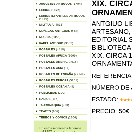
XIX. CIRC
JUGUETES ANTIGUOS
(1704)
LIBROS
(1875)
ORNAMEN
LIBROS INFANTILES ANTIGUOS
(1619)
ANTGIUO L
MILITARIA
(4813)
ARTESANO,
MUÑECAS ANTIGUAS
(548)
MUSICA
(2356)
EDITORIAL 
PAPEL ANTIGUO
(3553)
BIBLIOTECA
POSTALES
(4418)
XIX. CIRCA 
POSTALES AFRICA
(1669)
ORNAMENTA
POSTALES AMERICA
(615)
POSTALES ASIA
(97)
REFERENCIA 
POSTALES DE ESPAÑA
(27146)
POSTALES EUROPA
(5261)
NÚMERO DE 
POSTALES OCEANIA
(8)
PUBLICIDAD
(200)
ESTADO:
RADIOS
(115)
TAUROMAQUIA
(973)
PRECIO: 50€
TEATRO
(106)
TEBEOS Y COMICS
(2266)
En estos momentos tenemos
63571