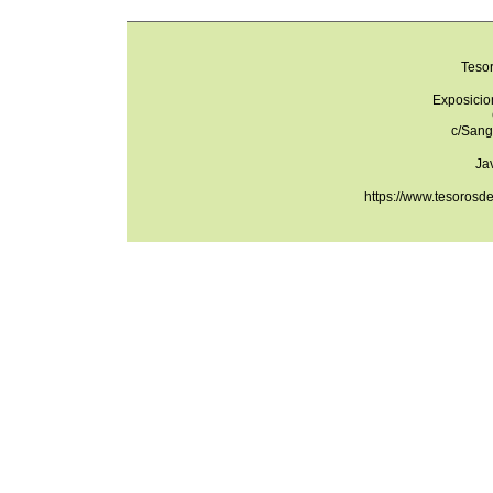
Teso
Exposicio
c/Sang
Ja
https://www.tesorosd