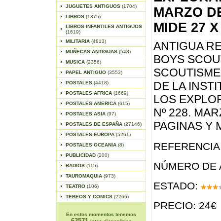
JUGUETES ANTIGUOS
(1704)
MARZO DE 
LIBROS
(1875)
MIDE 27 X
LIBROS INFANTILES ANTIGUOS
(1619)
MILITARIA
(4813)
ANTIGUA RE
MUÑECAS ANTIGUAS
(548)
BOYS SCOU
MUSICA
(2356)
SCOUTISME
PAPEL ANTIGUO
(3553)
DE LA INST
POSTALES
(4418)
POSTALES AFRICA
(1669)
LOS EXPLO
POSTALES AMERICA
(615)
Nº 228. MAR
POSTALES ASIA
(97)
PAGINAS Y M
POSTALES DE ESPAÑA
(27146)
POSTALES EUROPA
(5261)
REFERENCIA 
POSTALES OCEANIA
(8)
PUBLICIDAD
(200)
NÚMERO DE 
RADIOS
(115)
TAUROMAQUIA
(973)
ESTADO:
TEATRO
(106)
TEBEOS Y COMICS
(2266)
PRECIO: 24€
En estos momentos tenemos
63571