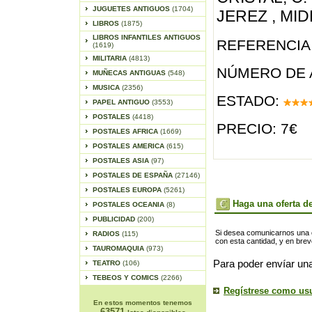
JUGUETES ANTIGUOS
(1704)
JEREZ , MID
LIBROS
(1875)
LIBROS INFANTILES ANTIGUOS
REFERENCIA 
(1619)
MILITARIA
(4813)
NÚMERO DE 
MUÑECAS ANTIGUAS
(548)
MUSICA
(2356)
ESTADO:
PAPEL ANTIGUO
(3553)
POSTALES
(4418)
PRECIO: 7€
POSTALES AFRICA
(1669)
POSTALES AMERICA
(615)
POSTALES ASIA
(97)
POSTALES DE ESPAÑA
(27146)
POSTALES EUROPA
(5261)
Haga una oferta de
POSTALES OCEANIA
(8)
PUBLICIDAD
(200)
Si desea comunicarnos una of
RADIOS
(115)
con esta cantidad, y en bre
TAUROMAQUIA
(973)
Para poder envíar una
TEATRO
(106)
TEBEOS Y COMICS
(2266)
Regístrese como us
En estos momentos tenemos
63571