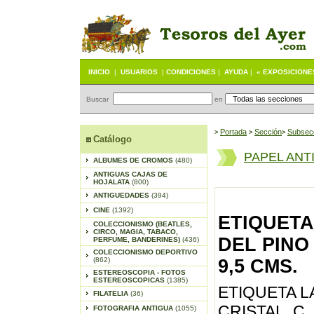
INICIO
|
USUARIOS
|
CONDICIONES
|
AYUDA
|
« EXPOSICIONE
Buscar
en
Portada
S
ección
Subsec
>
>
>
Catálogo
PAPEL ANT
ALBUMES DE CROMOS
(480)
ANTIGUAS CAJAS DE
HOJALATA
(800)
ANTIGUEDADES
(394)
CINE
(1392)
ETIQUETA
COLECCIONISMO (BEATLES,
CIRCO, MAGIA, TABACO,
DEL PINO 
PERFUME, BANDERINES)
(436)
COLECCIONISMO DEPORTIVO
(862)
9,5 CMS.
ESTEREOSCOPIA - FOTOS
ESTEREOSCOPICAS
(1385)
ETIQUETA L
FILATELIA
(36)
CRISTAL, C. 
FOTOGRAFIA ANTIGUA
(1055)