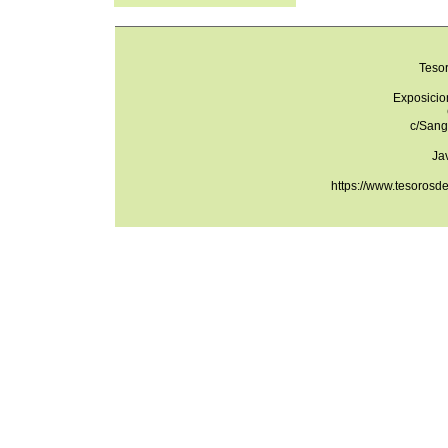
Teso
Exposicio
c/Sang
Ja
https://www.tesorosd