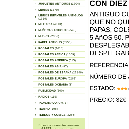
CON DIEZ
JUGUETES ANTIGUOS
(1704)
LIBROS
(1875)
ANTIGUO C
LIBROS INFANTILES ANTIGUOS
(1619)
QUE NO QUE
MILITARIA
(4813)
PAPAS, COL
MUÑECAS ANTIGUAS
(548)
5 AñOS 50.
MUSICA
(2356)
PAPEL ANTIGUO
(3553)
DESPLEGAB
POSTALES
(4418)
DESPLEGAB
POSTALES AFRICA
(1669)
POSTALES AMERICA
(615)
REFERENCIA 
POSTALES ASIA
(97)
POSTALES DE ESPAÑA
(27146)
NÚMERO DE 
POSTALES EUROPA
(5261)
POSTALES OCEANIA
(8)
ESTADO:
PUBLICIDAD
(200)
RADIOS
(115)
PRECIO: 32€
TAUROMAQUIA
(973)
TEATRO
(106)
TEBEOS Y COMICS
(2266)
En estos momentos tenemos
63571