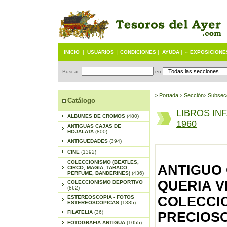
INICIO
|
USUARIOS
|
CONDICIONES
|
AYUDA
|
« EXPOSICIONE
Buscar
en
Portada
S
ección
Subsec
>
>
>
Catálogo
LIBROS IN
ALBUMES DE CROMOS
(480)
1960
ANTIGUAS CAJAS DE
HOJALATA
(800)
ANTIGUEDADES
(394)
CINE
(1392)
COLECCIONISMO (BEATLES,
ANTIGUO 
CIRCO, MAGIA, TABACO,
PERFUME, BANDERINES)
(436)
QUERIA V
COLECCIONISMO DEPORTIVO
(862)
ESTEREOSCOPIA - FOTOS
COLECCIO
ESTEREOSCOPICAS
(1385)
FILATELIA
(36)
PRECIOS
FOTOGRAFIA ANTIGUA
(1055)