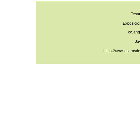
Teso
Exposicio
c/Sang
Ja
https://www.tesorosd