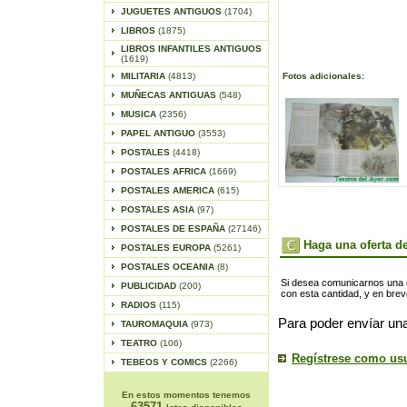
JUGUETES ANTIGUOS
(1704)
LIBROS
(1875)
LIBROS INFANTILES ANTIGUOS
(1619)
MILITARIA
(4813)
Fotos adicionales:
MUÑECAS ANTIGUAS
(548)
MUSICA
(2356)
PAPEL ANTIGUO
(3553)
POSTALES
(4418)
POSTALES AFRICA
(1669)
POSTALES AMERICA
(615)
POSTALES ASIA
(97)
POSTALES DE ESPAÑA
(27146)
Haga una oferta de
POSTALES EUROPA
(5261)
POSTALES OCEANIA
(8)
Si desea comunicarnos una of
PUBLICIDAD
(200)
con esta cantidad, y en bre
RADIOS
(115)
Para poder envíar una
TAUROMAQUIA
(973)
TEATRO
(106)
Regístrese como us
TEBEOS Y COMICS
(2266)
En estos momentos tenemos
63571