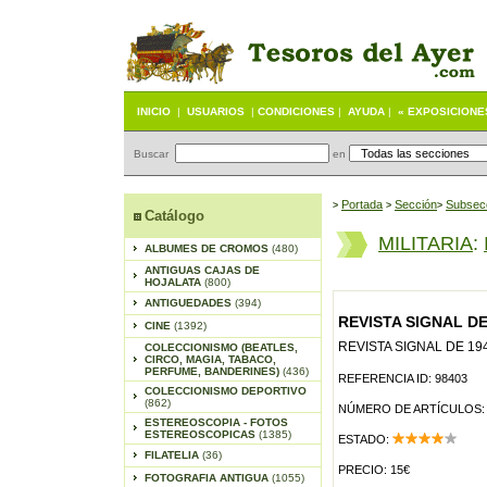
INICIO
|
USUARIOS
|
CONDICIONES
|
AYUDA
|
« EXPOSICIONE
Buscar
en
Portada
S
ección
Subsec
>
>
>
Catálogo
MILITARIA
:
ALBUMES DE CROMOS
(480)
ANTIGUAS CAJAS DE
HOJALATA
(800)
ANTIGUEDADES
(394)
REVISTA SIGNAL DE
CINE
(1392)
REVISTA SIGNAL DE 19
COLECCIONISMO (BEATLES,
CIRCO, MAGIA, TABACO,
PERFUME, BANDERINES)
(436)
REFERENCIA ID: 98403
COLECCIONISMO DEPORTIVO
(862)
NÚMERO DE ARTÍCULOS:
ESTEREOSCOPIA - FOTOS
ESTEREOSCOPICAS
(1385)
ESTADO:
FILATELIA
(36)
PRECIO: 15€
FOTOGRAFIA ANTIGUA
(1055)