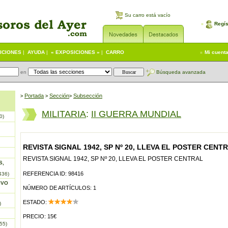
Su carro está vacío
Regís
ICIONES
|
AYUDA
|
« EXPOSICIONES »
|
CARRO
Mi cuent
en
Búsqueda avanzada
Portada
S
ección
Subsección
>
>
>
MILITARIA
:
II GUERRA MUNDIAL
0)
REVISTA SIGNAL 1942, SP Nº 20, LLEVA EL POSTER CENT
REVISTA SIGNAL 1942, SP Nº 20, LLEVA EL POSTER CENTRAL
S,
REFERENCIA ID: 98416
436)
IVO
NÚMERO DE ARTÍCULOS: 1
ESTADO:
)
PRECIO: 15€
55)