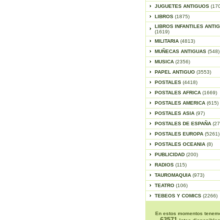
JUGUETES ANTIGUOS
(17
LIBROS
(1875)
LIBROS INFANTILES ANTI
(1619)
MILITARIA
(4813)
MUÑECAS ANTIGUAS
(548)
MUSICA
(2356)
PAPEL ANTIGUO
(3553)
POSTALES
(4418)
POSTALES AFRICA
(1669)
POSTALES AMERICA
(615)
POSTALES ASIA
(97)
POSTALES DE ESPAÑA
(27
POSTALES EUROPA
(5261)
POSTALES OCEANIA
(8)
PUBLICIDAD
(200)
RADIOS
(115)
TAUROMAQUIA
(973)
TEATRO
(106)
TEBEOS Y COMICS
(2266)
En estos momentos tenem
63571