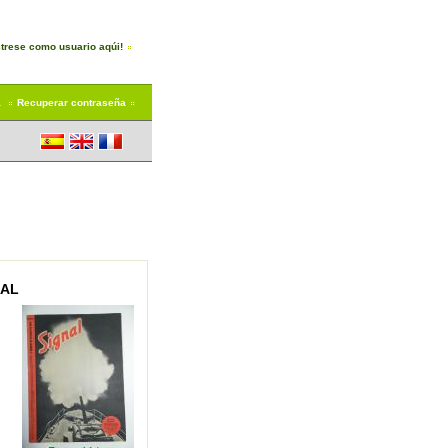
trese como usuario aqúi!
a
Recuperar contraseña
RAL